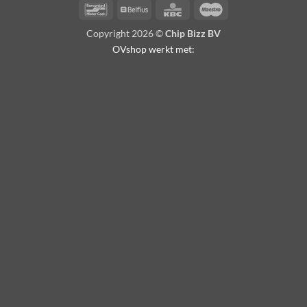
Bancontact
Belfius
KBC
Maestro
Copyright 2026 ©
Chip Bizz BV
OVshop werkt met: