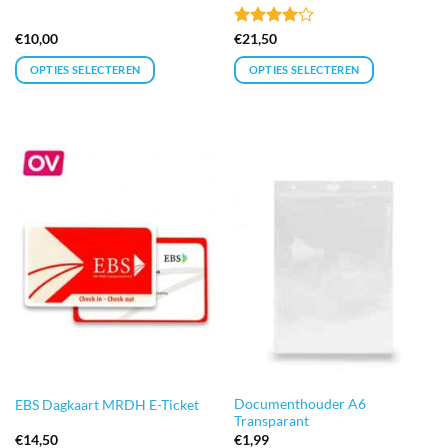
Gewaardeerd
€
10,00
€
21,50
4
uit 5
OPTIES SELECTEREN
OPTIES SELECTEREN
Documenthouder A6
EBS Dagkaart MRDH E-Ticket
Transparant
€
14,50
€
1,99