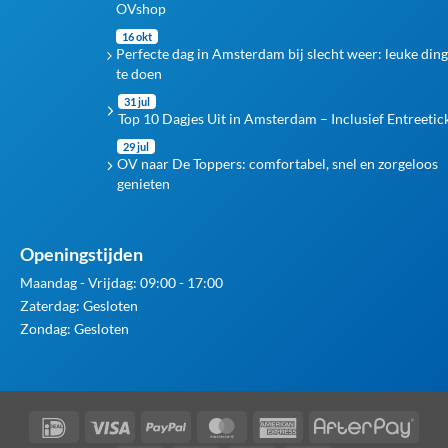
OVshop
16 okt
Perfecte dag in Amsterdam bij slecht weer: leuke din
te doen
31 jul
Top 10 Dagjes Uit in Amsterdam – Inclusief Entreetic
29 jul
OV naar De Toppers: comfortabel, snel en zorgeloos
genieten
Openingstijden
Maandag - Vrijdag: 09:00 - 17:00
Zaterdag: Gesloten
Zondag: Gesloten
IDeal
Visa
PayPal
MasterCard
American
Afte
Express