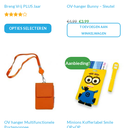
Breng Vrij PLUS Jaar
OV-hanger Bunny – Sleutel
Gewaardeerd
Oorspronkelijke
Huidige
€
4,99
€
3,99
prijs
prijs
4
uit 5
TOEVOEGEN AAN
OPTIES SELECTEREN
was:
is:
€4,99.
€3,99.
WINKELWAGEN
Aanbieding!
OV hanger Multifunctionele
Minions Kofferlabel Smile
Portemonnee
OP=OP