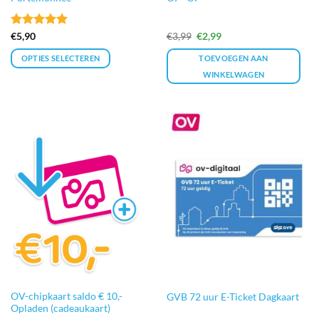
Gewaardeerd
Oorspronkelijke
Huidige
€
5,90
€
3,99
€
2,99
prijs
prijs
5
uit 5
was:
is:
OPTIES SELECTEREN
TOEVOEGEN AAN
€3,99.
€2,99.
WINKELWAGEN
Dit
product
heeft
meerdere
variaties.
Deze
optie
kan
gekozen
worden
op
de
productpagina
OV-chipkaart saldo € 10,-
GVB 72 uur E-Ticket Dagkaart
Opladen (cadeaukaart)