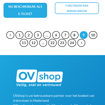
TOEVOEGEN AAN
NU BESCHIKBAAR ALS
WINKELWAGEN
E-TICKET
1
2
3
…
6
7
8
9
10
11
12
…
22
23
24
OVshop is uw betrouwbare partner voor het boeken van
treinreizen in Nederland.