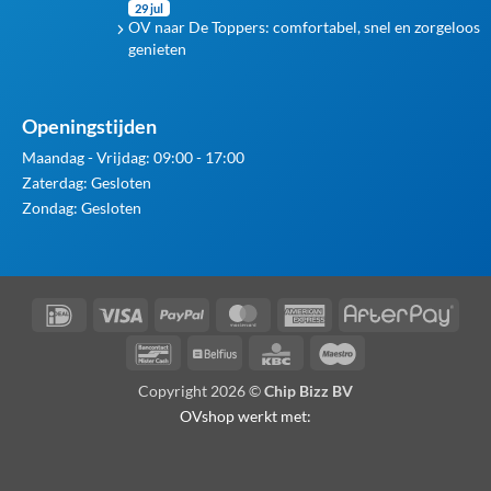
29 jul
OV naar De Toppers: comfortabel, snel en zorgeloos
genieten
Openingstijden
Maandag - Vrijdag: 09:00 - 17:00
Zaterdag: Gesloten
Zondag: Gesloten
IDeal
Visa
PayPal
MasterCard
American
Afte
Express
Bancontact
Belfius
KBC
Maestro
Copyright 2026 ©
Chip Bizz BV
OVshop werkt met: