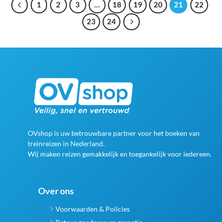
1
2
3
…
18
19
20
21
22
23
24
OVshop is uw betrouwbare partner voor het boeken van
treinreizen in Nederland.
Wij maken reizen gemakkelijk en toegankelijk voor iedereen.
Over ons
Voorwaarden & Policies