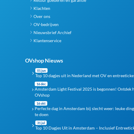
Retour goederen en garantie
Klachten
Over ons
OV-bedrijven
Nieuwsbrief Archief
Klantenservice
OVshop Nieuws
01 jun
Top 10 dagjes uit in Nederland met OV en entreeticke
16 dec
Amsterdam Light Festival 2025 is begonnen! Ontdek 
OVshop
16 okt
Perfecte dag in Amsterdam bij slecht weer: leuke din
te doen
31 jul
Top 10 Dagjes Uit in Amsterdam – Inclusief Entreetic