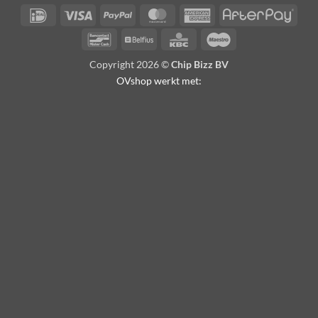
IDeal
Visa
PayPal
MasterCard
American
Afte
Express
Bancontact
Belfius
KBC
Maestro
Copyright 2026 ©
Chip Bizz BV
OVshop werkt met: