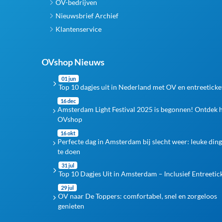
OV-bedrijven
Nieuwsbrief Archief
Klantenservice
OVshop Nieuws
01 jun
Top 10 dagjes uit in Nederland met OV en entreeticke
16 dec
Amsterdam Light Festival 2025 is begonnen! Ontdek 
OVshop
16 okt
Perfecte dag in Amsterdam bij slecht weer: leuke din
te doen
31 jul
Top 10 Dagjes Uit in Amsterdam – Inclusief Entreetic
29 jul
OV naar De Toppers: comfortabel, snel en zorgeloos
genieten