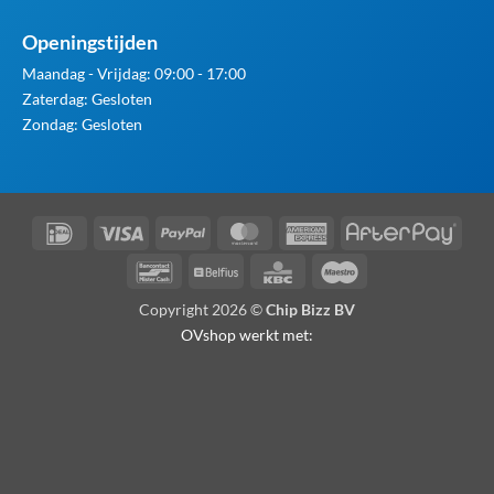
Openingstijden
Maandag - Vrijdag: 09:00 - 17:00
Zaterdag: Gesloten
Zondag: Gesloten
IDeal
Visa
PayPal
MasterCard
American
Afte
Express
Bancontact
Belfius
KBC
Maestro
Copyright 2026 ©
Chip Bizz BV
OVshop werkt met: