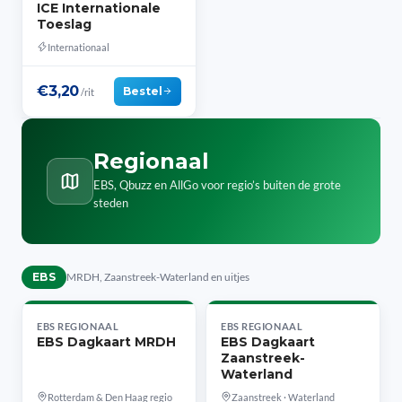
ICE Internationale
Toeslag
Internationaal
€3,20
Bestel
/rit
Regionaal
EBS, Qbuzz en AllGo voor regio’s buiten de grote
steden
EBS
MRDH, Zaanstreek-Waterland en uitjes
EBS REGIONAAL
EBS REGIONAAL
EBS Dagkaart MRDH
EBS Dagkaart
Zaanstreek-
Waterland
Rotterdam & Den Haag regio
Zaanstreek · Waterland