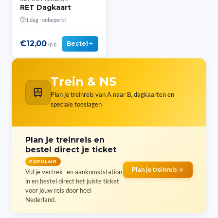
RET Dagkaart
1 dag · onbeperkt
€12,00
Bestel
/p.p.
Trein & NS
Plan je treinreis van A naar B, dagkaarten en
speciale toeslagen
Plan je treinreis en
bestel direct je ticket
POPULAIR
Plan je treinreis
Vul je vertrek- en aankomststation
in en bestel direct het juiste ticket
voor jouw reis door heel
Nederland.