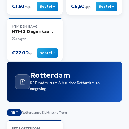
€1,50
€6,50
Bestel
Bestel
/p.p.
/p.p.
HTM DEN HAAG
HTM 3 Dagenkaart
3 dagen
€22,00
Bestel
/p.p.
Rotterdam
RET metro, tram & bus door Rotterdam en
omgeving
RET
Rotterdamse Elektrische Tram
RET ROTTERDAM