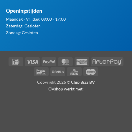
Openingstijden
Maandag - Vrijdag: 09:00 - 17:00
Zaterdag: Gesloten
Zondag: Gesloten
IDeal
Visa
PayPal
MasterCard
American
Afte
Express
Bancontact
Belfius
KBC
Maestro
Copyright 2026 ©
Chip Bizz BV
OVshop werkt met: