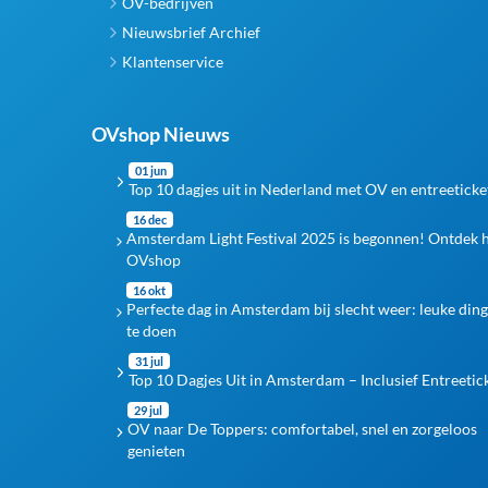
OV-bedrijven
Nieuwsbrief Archief
Klantenservice
OVshop Nieuws
01 jun
Top 10 dagjes uit in Nederland met OV en entreeticke
16 dec
Amsterdam Light Festival 2025 is begonnen! Ontdek 
OVshop
16 okt
Perfecte dag in Amsterdam bij slecht weer: leuke din
te doen
31 jul
Top 10 Dagjes Uit in Amsterdam – Inclusief Entreetic
29 jul
OV naar De Toppers: comfortabel, snel en zorgeloos
genieten