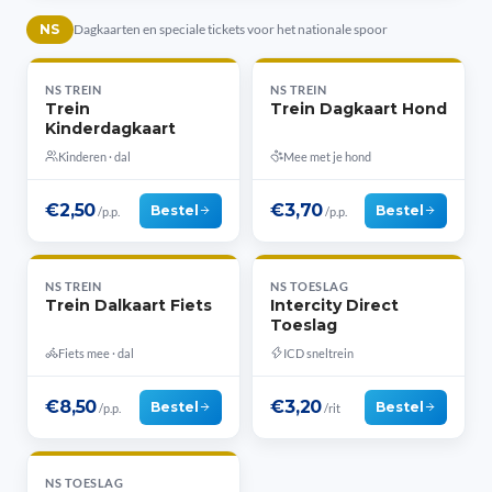
NS
Dagkaarten en speciale tickets voor het nationale spoor
NS TREIN
NS TREIN
Trein
Trein Dagkaart Hond
Kinderdagkaart
Kinderen · dal
Mee met je hond
€2,50
€3,70
Bestel
Bestel
/p.p.
/p.p.
NS TREIN
NS TOESLAG
Trein Dalkaart Fiets
Intercity Direct
Toeslag
Fiets mee · dal
ICD sneltrein
€8,50
€3,20
Bestel
Bestel
/p.p.
/rit
NS TOESLAG