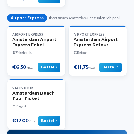
Airport Express
Direct tussen Amsterdam Centraal en Schiphol
AIRPORT EXPRESS
AIRPORT EXPRESS
Amsterdam Airport
Amsterdam Airport
Express Enkel
Express Retour
Enkele reis
Retour
€6,50
€11,75
Bestel
Bestel
/p.p.
/p.p.
STADSTOUR
Amsterdam Beach
Tour Ticket
Dag uit
€17,00
Bestel
/p.p.