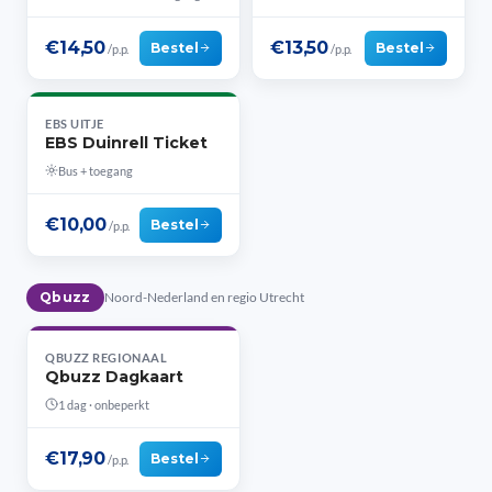
€14,50
€13,50
Bestel
Bestel
/p.p.
/p.p.
EBS UITJE
EBS Duinrell Ticket
Bus + toegang
€10,00
Bestel
/p.p.
Qbuzz
Noord-Nederland en regio Utrecht
QBUZZ REGIONAAL
Qbuzz Dagkaart
1 dag · onbeperkt
€17,90
Bestel
/p.p.