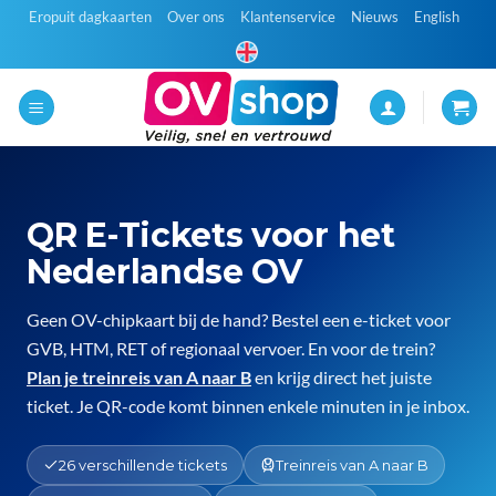
Ga
Eropuit dagkaarten
Over ons
Klantenservice
Nieuws
English
naar
inhoud
QR E-Tickets voor het
Nederlandse OV
Geen OV-chipkaart bij de hand? Bestel een e-ticket voor
GVB, HTM, RET of regionaal vervoer. En voor de trein?
Plan je treinreis van A naar B
en krijg direct het juiste
ticket. Je QR-code komt binnen enkele minuten in je inbox.
26 verschillende tickets
Treinreis van A naar B