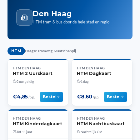
Den Haag
HTM tram & bus door de hele stad en regio
HTM
Haagse Tramweg-Maatschappij
HTM DEN HAAG
HTM DEN HAAG
HTM 2 Uurskaart
HTM Dagkaart
2 uur geldig
1 dag
€4,85
€8,60
Bestel
Bestel
/p.p.
/p.p.
HTM DEN HAAG
HTM DEN HAAG
HTM Kinderdagkaart
HTM Nachtbuskaart
Tot 11 jaar
Nachtelijk OV