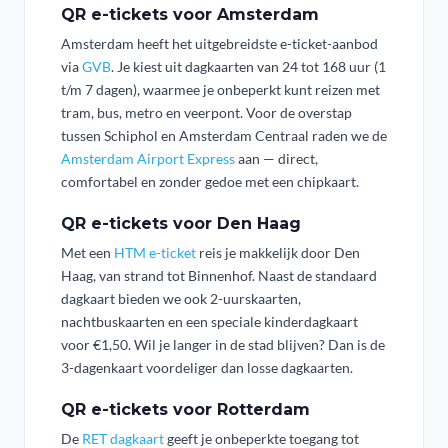
QR e-tickets voor Amsterdam
Amsterdam heeft het uitgebreidste e-ticket-aanbod
via
GVB
. Je kiest uit dagkaarten van 24 tot 168 uur (1
t/m 7 dagen), waarmee je onbeperkt kunt reizen met
tram, bus, metro en veerpont. Voor de overstap
tussen Schiphol en Amsterdam Centraal raden we de
Amsterdam Airport Express
aan — direct,
comfortabel en zonder gedoe met een chipkaart.
QR e-tickets voor Den Haag
Met een
HTM e-ticket
reis je makkelijk door Den
Haag, van strand tot Binnenhof. Naast de standaard
dagkaart bieden we ook 2-uurskaarten,
nachtbuskaarten en een speciale kinderdagkaart
voor €1,50. Wil je langer in de stad blijven? Dan is de
3-dagenkaart voordeliger dan losse dagkaarten.
QR e-tickets voor Rotterdam
De
RET dagkaart
geeft je onbeperkte toegang tot