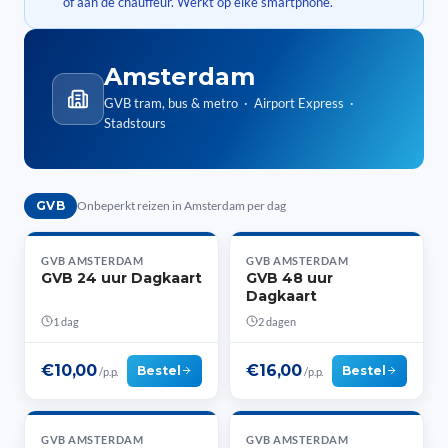
of aan de chauffeur. Werkt op elke smartphone.
Amsterdam
GVB tram, bus & metro · Airport Express ·
Stadstours
GVB
Onbeperkt reizen in Amsterdam per dag
GVB AMSTERDAM
GVB AMSTERDAM
GVB 24 uur Dagkaart
GVB 48 uur
Dagkaart
1 dag
2 dagen
€10,00
€16,00
Bestel
Bestel
/p.p.
/p.p.
GVB AMSTERDAM
GVB AMSTERDAM