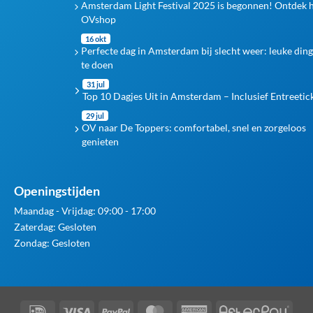
Amsterdam Light Festival 2025 is begonnen! Ontdek 
OVshop
16 okt
Perfecte dag in Amsterdam bij slecht weer: leuke din
te doen
31 jul
Top 10 Dagjes Uit in Amsterdam – Inclusief Entreetic
29 jul
OV naar De Toppers: comfortabel, snel en zorgeloos
genieten
Openingstijden
Maandag - Vrijdag: 09:00 - 17:00
Zaterdag: Gesloten
Zondag: Gesloten
IDeal
Visa
PayPal
MasterCard
American
Afte