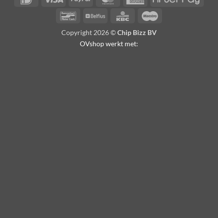
Express
Bancontact
Belfius
KBC
Maestro
Copyright 2026 ©
Chip Bizz BV
OVshop werkt met: