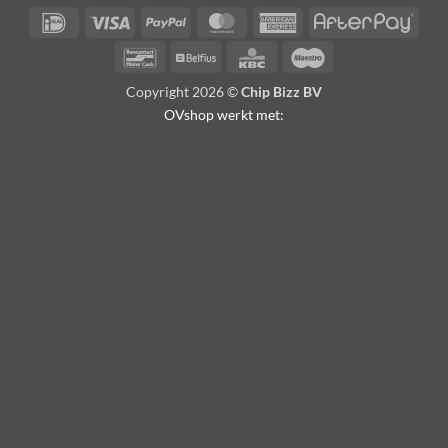
IDeal
Visa
PayPal
MasterCard
American
Afte
Express
Bancontact
Belfius
KBC
Maestro
Copyright 2026 ©
Chip Bizz BV
OVshop werkt met: