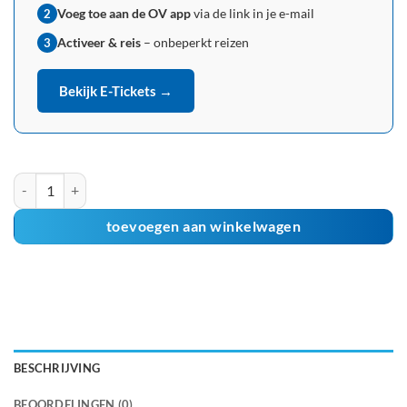
Voeg toe aan de OV app
via de link in je e-mail
2
Activeer & reis
– onbeperkt reizen
3
Bekijk E-Tickets →
GVB dagkaart 144 uur (6 dagen) aantal
toevoegen aan winkelwagen
BESCHRIJVING
BEOORDELINGEN (0)