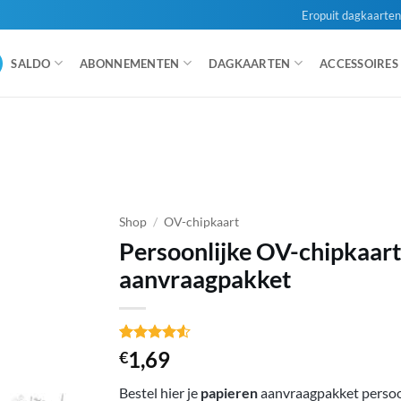
Eropuit dagkaarte
SALDO
ABONNEMENTEN
DAGKAARTEN
ACCESSOIRES
Shop
/
OV-chipkaart
Persoonlijke OV-chipkaart
aanvraagpakket
Gewaardeerd
37
1,69
€
4.49
op 5
gebaseerd
Bestel hier je
papieren
aanvraagpakket persoo
op
klant