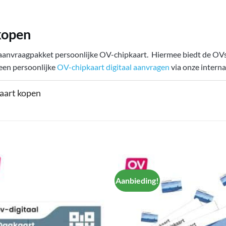
kopen
e aanvraagpakket persoonlijke OV-chipkaart. Hiermee biedt de O
 een persoonlijke
OV-chipkaart digitaal aanvragen
via onze intern
kaart kopen
Aanbieding!