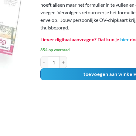
waarderingen
hoeft alleen maar het formulier in te vullen en
voegen. Vervolgens retourneer je het formulie
envelop! Jouw persoonlijke OV-chipkaart krijg
thuisbezorgd.
Liever digitaal aanvragen? Dat kun je
hier
do
854 op voorraad
Persoonlijke OV-chipkaart kopen - aanvraagpakket
toevoegen aan winkel