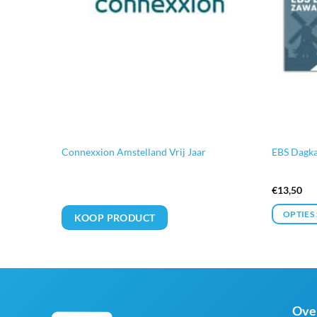
nd
Connexxion Amstelland Vrij Jaar
EBS Dagka
€
13,50
OPTIES
KOOP PRODUCT
Ove