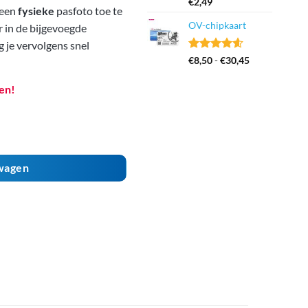
Gewaardeerd
13
€
2,49
 een
fysieke
pasfoto toe te
4.69
op 5
gebaseerd
OV-chipkaart
r in de bijgevoegde
op
klant
 je vervolgens snel
waarderingen
Gewaardeerd
126
Prijsklasse:
€
8,50
-
€
30,45
4.53
op 5
€8,50
gebaseerd
tot
en!
op
klant
€30,45
waarderingen
 aantal
wagen