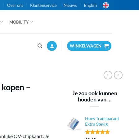
n
Over ons
Klantenservice
Nieuws
English
MOBILITY
WINKELWAGEN
 kopen –
Je zou ook kunnen
houden van …
Hoes Transparant
Extra Stevig
nlijke OV-chipkaart.
Je