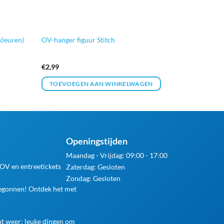
kleuren)
OV-hanger figuur Stitch
€
2,99
TOEVOEGEN AAN WINKELWAGEN
Openingstijden
Maandag - Vrijdag: 09:00 - 17:00
 OV en entreetickets
Zaterdag: Gesloten
Zondag: Gesloten
begonnen! Ontdek het met
ht weer: leuke dingen om