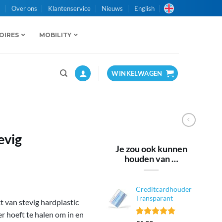
n
Over ons
Klantenservice
Nieuws
English
OIRES
MOBILITY
WINKELWAGEN
evig
Je zou ook kunnen
houden van …
Creditcardhouder
Transparant
 van stevig hardplastic
r hoeft te halen om in en