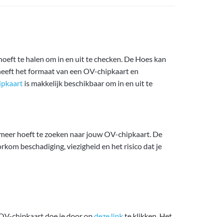
hoeft te halen om in en uit te checken. De Hoes kan
heeft het formaat van een OV-chipkaart en
pkaart
is makkelijk beschikbaar om in en uit te
 meer hoeft te zoeken naar jouw OV-chipkaart. De
kom beschadiging, viezigheid en het risico dat je
 OV-chipkaart doe je door op
deze link
te klikken. Het