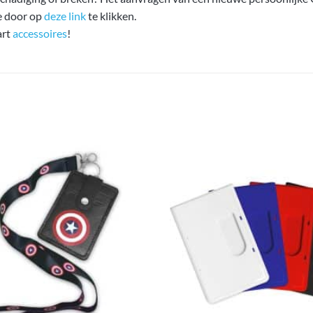
e door op
deze link
te klikken.
art
accessoires
!