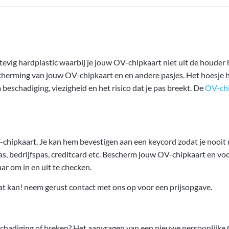
evig hardplastic waarbij je jouw OV-chipkaart niet uit de houder 
cherming van jouw OV-chipkaart en en andere pasjes. Het hoesje 
schadiging, viezigheid en het risico dat je pas breekt. De
OV-chi
chipkaart. Je kan hem bevestigen aan een keycord zodat je nooit
, bedrijfspas, creditcard etc. Bescherm jouw OV-chipkaart en voor
ar om in en uit te checken.
at kan! neem gerust contact met ons op voor een prijsopgave.
eschadiging of breken? Het aanvragen van een nieuwe persoonlijke