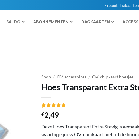
Eropuit dagkaarte
SALDO
ABONNEMENTEN
DAGKAARTEN
ACCESS
Shop
/
OV accessoires
/
OV-chipkaart hoesjes
Hoes Transparant Extra St
Gewaardeerd
13
2,49
€
4.69
op 5
gebaseerd
Deze Hoes Transparant Extra Stevig is gemaakt
op
klant
waarderingen
waarbij je jouw OV-chipkaart niet uit de houde