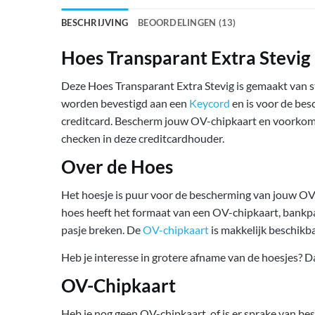
BESCHRIJVING
BEOORDELINGEN (13)
Hoes Transparant Extra Stevig
Deze Hoes Transparant Extra Stevig is gemaakt van st
worden bevestigd aan een
Keycord
en is voor de bes
creditcard. Bescherm jouw OV-chipkaart en voorkom be
checken in deze creditcardhouder.
Over de Hoes
Het hoesje is puur voor de bescherming van jouw OV-
hoes heeft het formaat van een OV-chipkaart, bankpas
pasje breken. De
OV-chipkaart
is makkelijk beschikba
Heb je interesse in grotere afname van de hoesjes? D
OV-Chipkaart
Heb je nog geen OV-chipkaart, of is er sprake van b