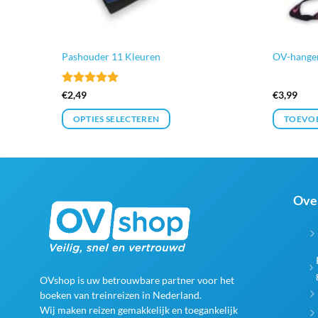
Pashouder 11 Kleuren
OV-hanger
Gewaardeerd
€
2,49
€
3,99
5
uit 5
EN
OPTIES SELECTEREN
TOEVO
Dit
product
heeft
meerdere
Ove
variaties.
Deze
optie
kan
gekozen
OVshop is uw betrouwbare partner voor het
worden
boeken van treinreizen in Nederland.
op
Wij maken reizen gemakkelijk en toegankelijk
de