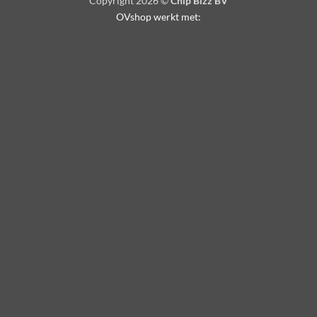
Copyright 2026 ©
Chip Bizz BV
OVshop werkt met: