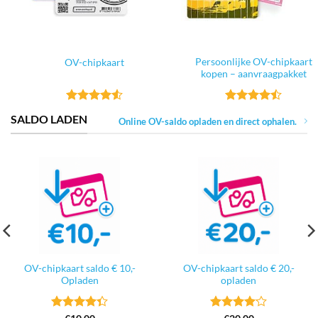
Persoonlijke OV-chipkaart
OV-chipkaart
kopen – aanvraagpakket
Gewaardeerd
Gewaardeerd
SALDO LADEN
Online OV-saldo opladen en direct ophalen.
4.53
uit 5
4.49
uit 5
OV-chipkaart saldo € 10,-
OV-chipkaart saldo € 20,-
Opladen
opladen
Gewaardeerd
Gewaardeerd