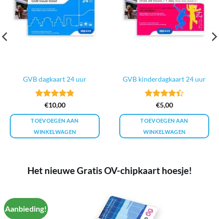
GVB dagkaart 24 uur
GVB kinderdagkaart 24 uur
Gewaardeerd
Gewaardeerd
€
10,00
€
5,00
4.79
uit 5
4.44
uit 5
TOEVOEGEN AAN
TOEVOEGEN AAN
WINKELWAGEN
WINKELWAGEN
Het nieuwe Gratis OV-chipkaart hoesje!
Aanbieding!