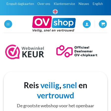
Ga
Eropuit dagkaarten
Over ons
Klantenservice
Nieuws
English
naar
inhoud
Reis
veilig
,
snel
en
vertrouwd
De grootste webshop voor het openbaar