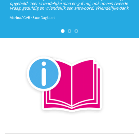
opgebeld: zeer vriendelijke man en gaf mij, ook op een tweede
vraag, geduldig en vriendelijk een antwoord. Vriendelijke dank
Marina
/
GVB 48 uur Dagkaart