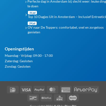
Perfecte dag in Amsterdam bij slecht weer: leuke din
te doen
31 jul
Top 10 Dagjes Uit in Amsterdam – Inclusief Entreetic
29 jul
OV naar De Toppers: comfortabel, snel en zorgeloos
genieten
Openingstijden
Maandag - Vrijdag: 09:00 - 17:00
Zaterdag: Gesloten
Zondag: Gesloten
IDeal
Visa
PayPal
MasterCard
American
Afte
Express
Bancontact
Belfius
KBC
Maestro