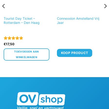
Tourist Day Ticket –
Connexxion Amstelland Vrij
Rotterdam – Den Haag
Jaar
Gewaardeerd
€
17,50
5
uit 5
TOEVOEGEN AAN
KOOP PRODUCT
WINKELWAGEN