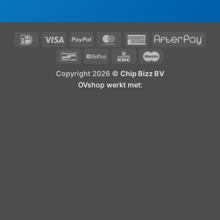
IDeal
Visa
PayPal
MasterCard
American
Afte
Express
Bancontact
Belfius
KBC
Maestro
Copyright 2026 ©
Chip Bizz BV
OVshop werkt met: