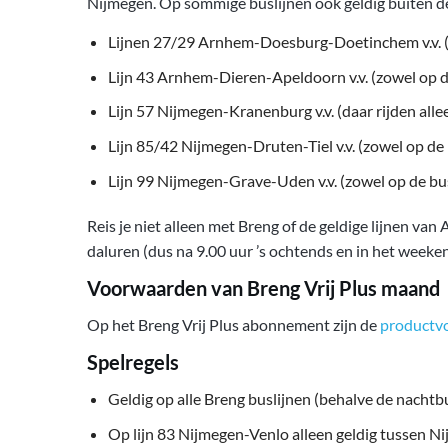
Nijmegen. Op sommige buslijnen ook geldig buiten 
Lijnen 27/29 Arnhem-Doesburg-Doetinchem v.v. (z
Lijn 43 Arnhem-Dieren-Apeldoorn v.v. (zowel op d
Lijn 57 Nijmegen-Kranenburg v.v. (daar rijden all
Lijn 85/42 Nijmegen-Druten-Tiel v.v. (zowel op de
Lijn 99 Nijmegen-Grave-Uden v.v. (zowel op de bu
Reis je niet alleen met Breng of de geldige lijnen va
daluren (dus na 9.00 uur ’s ochtends en in het week
Voorwaarden van Breng Vrij Plus maand
Op het Breng Vrij Plus abonnement zijn de
productv
Spelregels
Geldig op alle Breng buslijnen (behalve de nacht
Op lijn 83 Nijmegen-Venlo alleen geldig tussen N