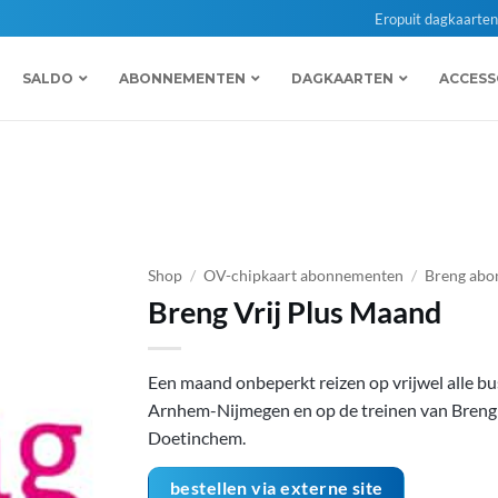
Eropuit dagkaarte
SALDO
ABONNEMENTEN
DAGKAARTEN
ACCESS
Shop
/
OV-chipkaart abonnementen
/
Breng ab
Breng Vrij Plus Maand
Een maand onbeperkt reizen op vrijwel alle bus
Arnhem-Nijmegen en op de treinen van Breng
Doetinchem.
bestellen via externe site