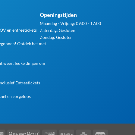
Openingstijden
Maandag - Vrijdag: 09:00 - 17:00
 OV en entreetickets
Zaterdag: Gesloten
Zondag: Gesloten
begonnen! Ontdek het met
ht weer: leuke dingen om
nclusief Entreetickets
nel en zorgeloos
rCard
American
AfterPay
Bancontact
Belfius
KBC
Maestro