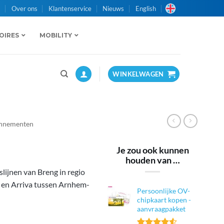
n
Over ons
Klantenservice
Nieuws
English
OIRES
MOBILITY
WINKELWAGEN
onnementen
Je zou ook kunnen
houden van …
lijnen van Breng in regio
 en Arriva tussen Arnhem-
Persoonlijke OV-
chipkaart kopen -
aanvraagpakket