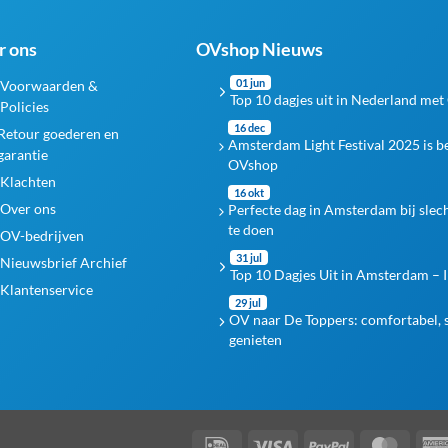
r ons
OVshop Nieuws
01 jun
Voorwaarden &
Top 10 dagjes uit in Nederland met
Policies
16 dec
Retour goederen en
Amsterdam Light Festival 2025 is 
garantie
OVshop
Klachten
16 okt
Over ons
Perfecte dag in Amsterdam bij slec
te doen
OV-bedrijven
31 jul
Nieuwsbrief Archief
Top 10 Dagjes Uit in Amsterdam – I
Klantenservice
29 jul
OV naar De Toppers: comfortabel, s
genieten
IDeal
Visa
PayPal
Maste