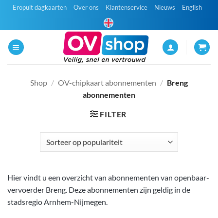
Ga
Eropuit dagkaarten
Over ons
Klantenservice
Nieuws
English
naar
inhoud
Shop
/
OV-chipkaart abonnementen
/
Breng
abonnementen
FILTER
Hier vindt u een overzicht van abonnementen van openbaar-
vervoerder Breng. Deze abonnementen zijn geldig in de
stadsregio Arnhem-Nijmegen.