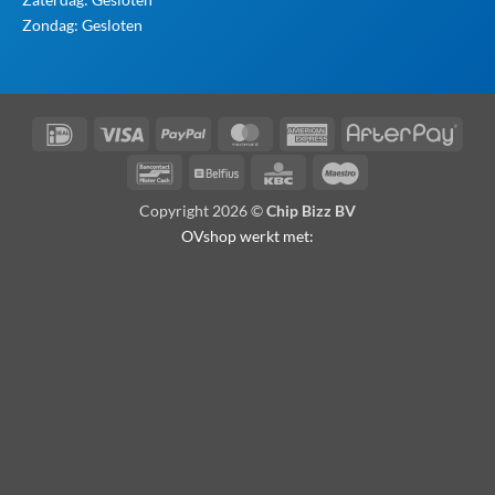
Zondag: Gesloten
IDeal
Visa
PayPal
MasterCard
American
Afte
Express
Bancontact
Belfius
KBC
Maestro
Copyright 2026 ©
Chip Bizz BV
OVshop werkt met: