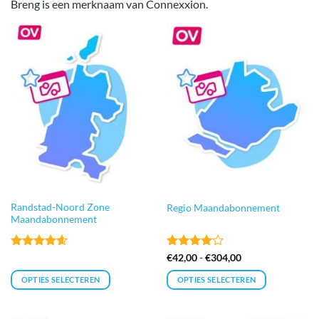
Breng is een merknaam van Connexxion.
Randstad-Noord Zone
Regio Maandabonnement
Maandabonnement
Gewaardeerd
Gewaardeerd
Prijsklasse:
€
42,00
-
€
304,00
€42,00
4.6
uit 5
4
uit 5
tot
OPTIES SELECTEREN
OPTIES SELECTEREN
€304,00
Dit
product