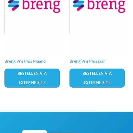
variaties.
variaties.
Deze
Deze
optie
optie
kan
kan
gekozen
gekozen
worden
worden
op
op
de
de
productpagina
productpagina
Breng Vrij Plus Maand
Breng Vrij Plus jaar
BESTELLEN VIA
BESTELLEN VIA
EXTERNE SITE
EXTERNE SITE