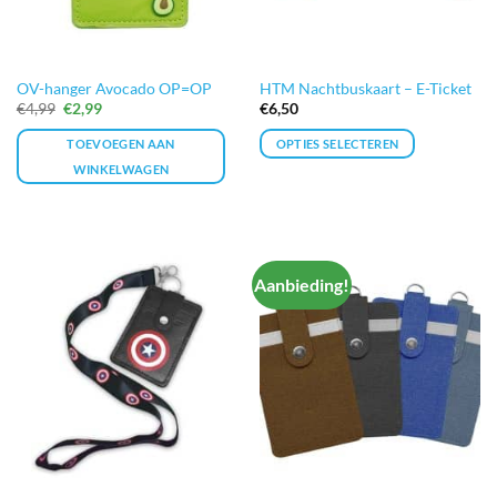
OV-hanger Avocado OP=OP
HTM Nachtbuskaart – E-Ticket
Oorspronkelijke
Huidige
€
4,99
€
2,99
€
6,50
prijs
prijs
was:
is:
TOEVOEGEN AAN
OPTIES SELECTEREN
€4,99.
€2,99.
WINKELWAGEN
Aanbieding!