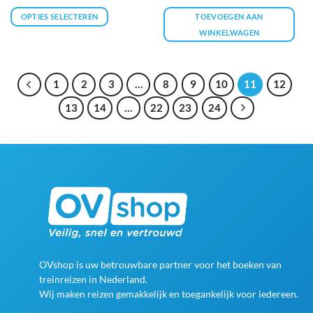
prijs
prijs
5
uit 5
was:
is:
OPTIES SELECTEREN
TOEVOEGEN AAN
€8,95.
€3,95.
WINKELWAGEN
Dit
product
heeft
1
2
3
…
8
9
10
11
12
meerdere
13
14
…
22
23
24
variaties.
Deze
optie
kan
gekozen
worden
op
de
productpagina
OVshop is uw betrouwbare partner voor het boeken van
treinreizen in Nederland.
Wij maken reizen gemakkelijk en toegankelijk voor iedereen.