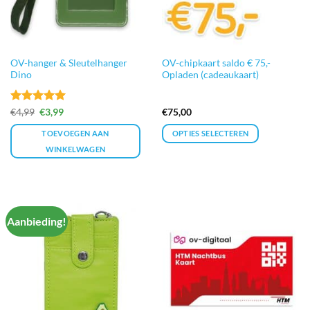
OV-hanger & Sleutelhanger
OV-chipkaart saldo € 75,-
Dino
Opladen (cadeaukaart)
Gewaardeerd
Oorspronkelijke
Huidige
€
4,99
€
3,99
€
75,00
prijs
prijs
5
uit 5
was:
is:
TOEVOEGEN AAN
OPTIES SELECTEREN
€4,99.
€3,99.
WINKELWAGEN
Aanbieding!