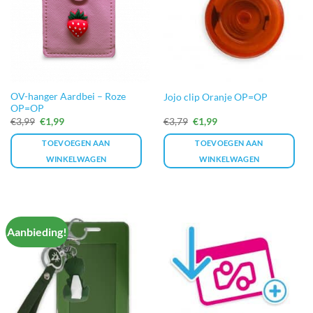
OV-hanger Aardbei – Roze
Jojo clip Oranje OP=OP
OP=OP
Oorspronkelijke
Huidige
Oorspronkelijke
Huidige
€
3,99
€
1,99
€
3,79
€
1,99
prijs
prijs
prijs
prijs
was:
is:
was:
is:
TOEVOEGEN AAN
TOEVOEGEN AAN
€3,99.
€1,99.
€3,79.
€1,99.
WINKELWAGEN
WINKELWAGEN
Aanbieding!