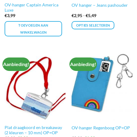
OV-hanger Captain America
OV hanger – Jeans pashouder
Luxe
Prijsklasse:
€
3,99
€
2,95
-
€
5,49
€2,95
tot
TOEVOEGEN AAN
OPTIES SELECTEREN
€5,49
WINKELWAGEN
Dit
product
heeft
meerdere
Aanbieding!
Aanbieding!
variaties.
Deze
optie
kan
gekozen
worden
op
de
productpagina
Plat draagkoord en breakaway
OV-hanger Regenboog OP=OP
(2 kleuren – 10 mm) OP=OP