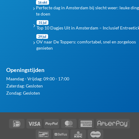
16 okt
Perfecte dag in Amsterdam bij slecht weer: leuke din
te doen
31 jul
Top 10 Dagjes Uit in Amsterdam – Inclusief Entreetic
29 jul
OV naar De Toppers: comfortabel, snel en zorgeloos
genieten
Openingstijden
Maandag - Vrijdag: 09:00 - 17:00
Zaterdag: Gesloten
Zondag: Gesloten
IDeal
Visa
PayPal
MasterCard
American
Afte
Express
Bancontact
Belfius
KBC
Maestro