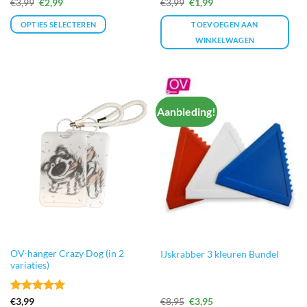
Oorspronkelijke
Huidige
Oorspronkelijke
Huidige
€
3,99
€
2,99
€
3,99
€
1,99
prijs
prijs
prijs
prijs
was:
is:
was:
is:
OPTIES SELECTEREN
TOEVOEGEN AAN
€3,99.
€2,99.
€3,99.
€1,99.
WINKELWAGEN
Dit
product
heeft
meerdere
Aanbieding!
variaties.
Deze
optie
kan
gekozen
worden
op
de
productpagina
OV-hanger Crazy Dog (in 2
IJskrabber 3 kleuren Bundel
variaties)
Gewaardeerd
Oorspronkelijke
Huidige
€
3,99
€
8,95
€
3,95