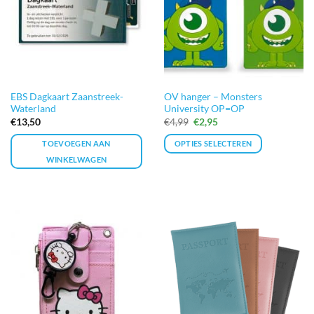
EBS Dagkaart Zaanstreek-
OV hanger – Monsters
Waterland
University OP=OP
Oorspronkelijke
Huidige
€
13,50
€
4,99
€
2,95
prijs
prijs
was:
is:
TOEVOEGEN AAN
OPTIES SELECTEREN
€4,99.
€2,95.
WINKELWAGEN
Dit
product
heeft
meerdere
variaties.
Deze
optie
kan
gekozen
worden