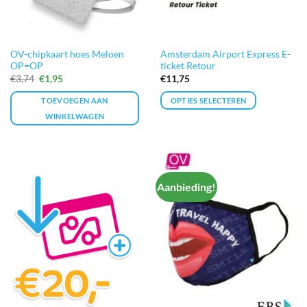
op
de
productpagina
OV-chipkaart hoes Meloen
Amsterdam Airport Express E-
OP=OP
ticket Retour
Oorspronkelijke
Huidige
€
3,74
€
1,95
€
11,75
prijs
prijs
was:
is:
TOEVOEGEN AAN
OPTIES SELECTEREN
€3,74.
€1,95.
WINKELWAGEN
Aanbieding!