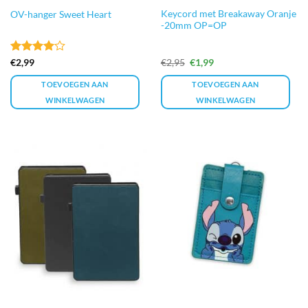
Keycord met Breakaway Oranje
OV-hanger Sweet Heart
-20mm OP=OP
Gewaardeerd
Oorspronkelijke
Huidige
€
2,99
€
2,95
€
1,99
prijs
prijs
4
uit 5
was:
is:
TOEVOEGEN AAN
TOEVOEGEN AAN
€2,95.
€1,99.
WINKELWAGEN
WINKELWAGEN