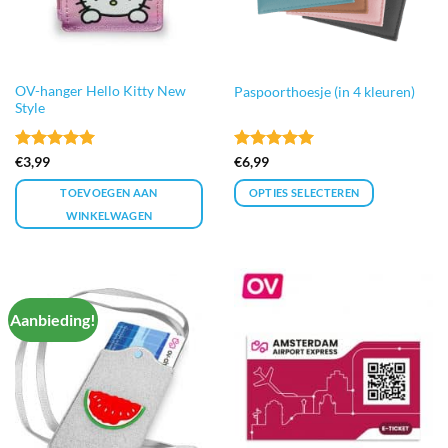
op
de
productpagina
OV-hanger Hello Kitty New
Paspoorthoesje (in 4 kleuren)
Style
Gewaardeerd
Gewaardeerd
€
3,99
€
6,99
5
uit 5
5
uit 5
TOEVOEGEN AAN
OPTIES SELECTEREN
WINKELWAGEN
Dit
product
heeft
meerdere
Aanbieding!
variaties.
Deze
optie
kan
gekozen
worden