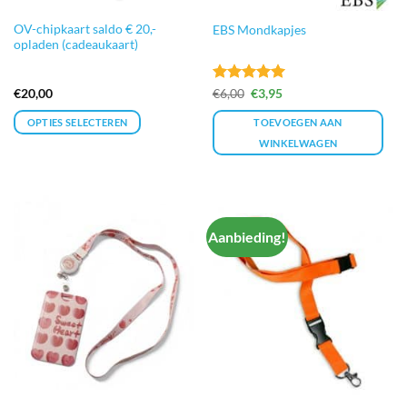
OV-chipkaart saldo € 20,-
EBS Mondkapjes
opladen (cadeaukaart)
Gewaardeerd
Oorspronkelijke
Huidige
€
20,00
€
6,00
€
3,95
prijs
prijs
5
uit 5
was:
is:
OPTIES SELECTEREN
TOEVOEGEN AAN
€6,00.
€3,95.
WINKELWAGEN
Aanbieding!