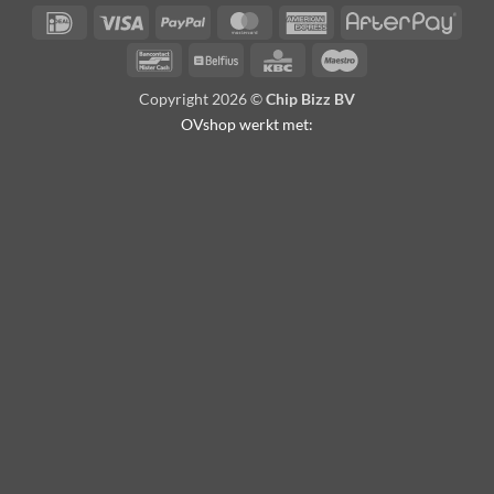
IDeal
Visa
PayPal
MasterCard
American
Afte
Express
Bancontact
Belfius
KBC
Maestro
Copyright 2026 ©
Chip Bizz BV
OVshop werkt met: