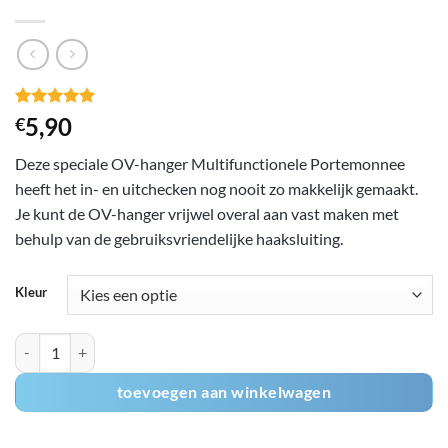
Gewaardeerd
1
5,90
€
5
op 5
gebaseerd
Deze speciale OV-hanger Multifunctionele Portemonnee
op
klant
waardering
heeft het in- en uitchecken nog nooit zo makkelijk gemaakt.
Je kunt de OV-hanger vrijwel overal aan vast maken met
behulp van de gebruiksvriendelijke haaksluiting.
Kleur
OV hanger Multifunctionele Portemonnee aantal
toevoegen aan winkelwagen