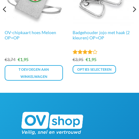
OV-chipkaart hoes Meloen
Badgehouder jojo met haak (2
OP=OP
kleuren) OP=OP
Oorspronkelijke
Huidige
Gewaardeerd
Oorspronkelijke
Huidige
€
3,74
€
1,95
€
3,95
€
1,95
prijs
prijs
prijs
prijs
4
uit 5
was:
is:
was:
is:
TOEVOEGEN AAN
OPTIES SELECTEREN
€3,74.
€1,95.
€3,95.
€1,95.
WINKELWAGEN
Dit
product
heeft
meerdere
variaties.
Deze
optie
kan
gekozen