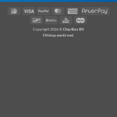
IDeal
Visa
PayPal
MasterCard
American
Afte
Express
Bancontact
Belfius
KBC
Maestro
Copyright 2026 ©
Chip Bizz BV
OVshop werkt met: