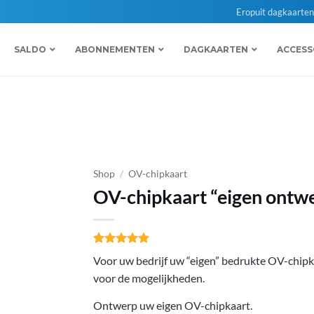
Eropuit dagkaarte
SALDO
ABONNEMENTEN
DAGKAARTEN
ACCESS
Shop
/
OV-chipkaart
OV-chipkaart “eigen ontw
Gewaardeerd
2
Voor uw bedrijf uw “eigen” bedrukte OV-chip
5
op 5
gebaseerd
voor de mogelijkheden.
op
klant
waarderingen
Ontwerp uw eigen OV-chipkaart.