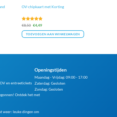
and
OV-chipkaart met Korting
Gewaardeerd
Oorspronkelijke
Huidige
€
8,50
€
4,49
prijs
prijs
4.75
uit 5
was:
is:
TOEVOEGEN AAN WINKELWAGEN
€8,50.
€4,49.
Openingstijden
Maandag - Vrijdag: 09:00 - 17:00
 OV en entreetickets
Zaterdag: Gesloten
Zondag: Gesloten
begonnen! Ontdek het met
ht weer: leuke dingen om