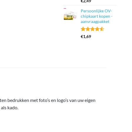
Gewaardeerd
13
€
2,49
4.69
op 5
gebaseerd
Persoonlijke OV-
op
klant
chipkaart kopen -
waarderingen
aanvraagpakket
Gewaardeerd
37
€
1,69
4.49
op 5
gebaseerd
op
klant
waarderingen
ten bedrukken met foto’s en logo’s van uw eigen
als kado.