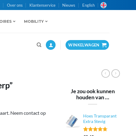
n
Over ons
Klantenservice
Nieuws
English
OIRES
MOBILITY
WINKELWAGEN
erp”
Je zou ook kunnen
houden van …
kaart. Neem contact op
Hoes Transparant
Extra Stevig