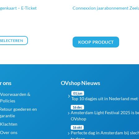
enkaart – E-Ticket
Connexxion jaarabonnement Zeel
 SELECTEREN
KOOP PRODUCT
r ons
OVshop Nieuws
01 jun
Voorwaarden &
Top 10 dagjes uit in Nederland met
Policies
16 dec
Retour goederen en
Amsterdam Light Festival 2025 is 
garantie
OVshop
Klachten
16 okt
Over ons
Perfecte dag in Amsterdam bij slec
te doen