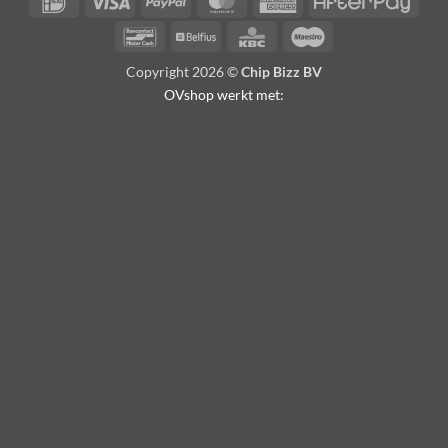
IDeal
Visa
PayPal
MasterCard
American
Afte
Express
Bancontact
Belfius
KBC
Maestro
Copyright 2026 ©
Chip Bizz BV
OVshop werkt met: