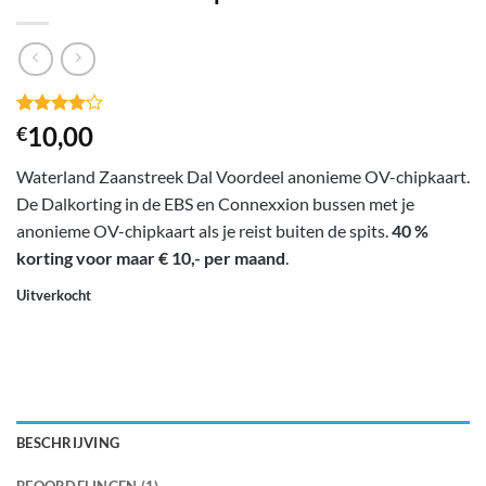
Gewaardeerd
1
10,00
€
4
op 5
gebaseerd
Waterland Zaanstreek Dal Voordeel anonieme OV-chipkaart.
op
klant
waardering
De Dalkorting in de EBS en Connexxion bussen met je
anonieme OV-chipkaart als je reist buiten de spits.
40 %
korting voor maar € 10,- per maand
.
Uitverkocht
BESCHRIJVING