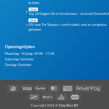
te doen
31 jul
Top 10 Dagjes Uit in Amsterdam – Inclusief Entreetic
29 jul
OV naar De Toppers: comfortabel, snel en zorgeloos
genieten
Openingstijden
Maandag - Vrijdag: 09:00 - 17:00
Zaterdag: Gesloten
Zondag: Gesloten
IDeal
Visa
PayPal
MasterCard
American
Afte
Express
Bancontact
Belfius
KBC
Maestro
Copyright 2026 ©
Chip Bizz BV