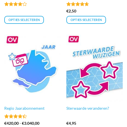
Gewaardeerd
Gewaardeerd
€
2,50
4.13
uit
4.67
uit 5
5
OPTIES SELECTEREN
OPTIES SELECTEREN
Regio Jaarabonnement
Sterwaarde veranderen?
Gewaardeerd
Prijsklasse:
€
420,00
-
€
3.040,00
€
4,95
€420,00