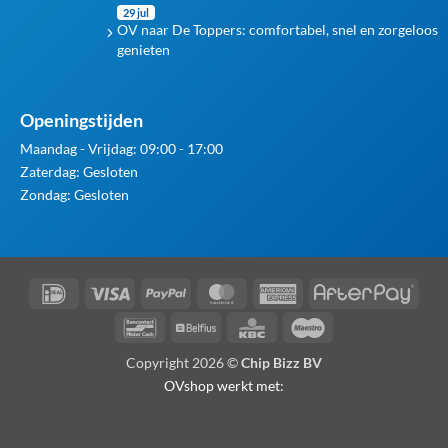
29 jul
OV naar De Toppers: comfortabel, snel en zorgeloos
genieten
Openingstijden
Maandag - Vrijdag: 09:00 - 17:00
Zaterdag: Gesloten
Zondag: Gesloten
IDeal
Visa
PayPal
MasterCard
American
Afte
Express
Bancontact
Belfius
KBC
Maestro
Copyright 2026 ©
Chip Bizz BV
OVshop werkt met: