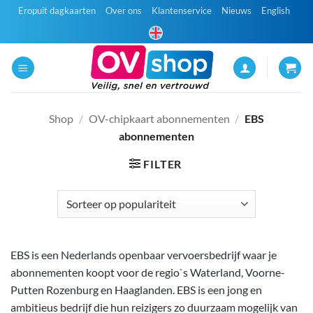
Ga
Eropuit dagkaarten
Over ons
Klantenservice
Nieuws
English
naar
inhoud
Shop
/
OV-chipkaart abonnementen
/
EBS
abonnementen
FILTER
EBS is een Nederlands openbaar vervoersbedrijf waar je
abonnementen koopt voor de regio`s Waterland, Voorne-
Putten Rozenburg en Haaglanden. EBS is een jong en
ambitieus bedrijf die hun reizigers zo duurzaam mogelijk van