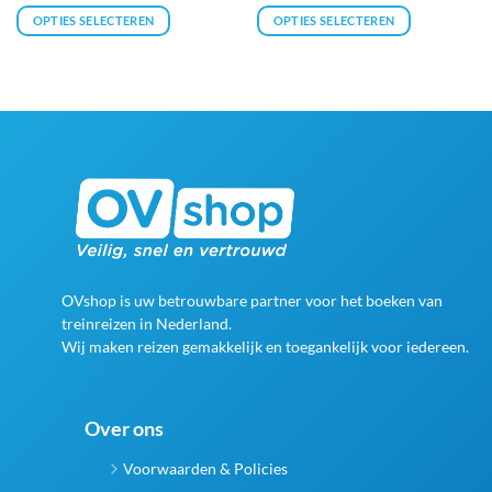
4.4
uit 5
tot
OPTIES SELECTEREN
OPTIES SELECTEREN
€3.040,00
Dit
product
heeft
meerdere
variaties.
Deze
optie
kan
gekozen
worden
op
de
OVshop is uw betrouwbare partner voor het boeken van
productpagina
treinreizen in Nederland.
Wij maken reizen gemakkelijk en toegankelijk voor iedereen.
Over ons
Voorwaarden & Policies