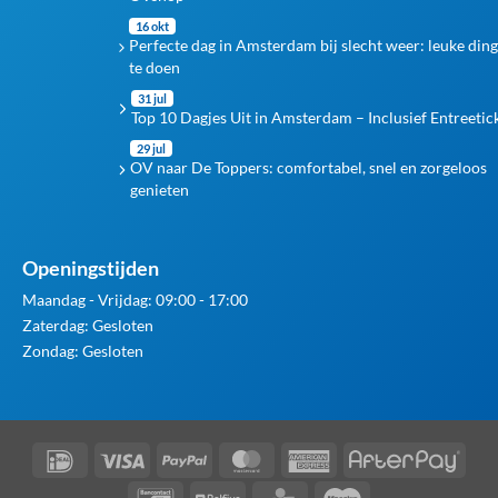
16 okt
Perfecte dag in Amsterdam bij slecht weer: leuke din
te doen
31 jul
Top 10 Dagjes Uit in Amsterdam – Inclusief Entreetic
29 jul
OV naar De Toppers: comfortabel, snel en zorgeloos
genieten
Openingstijden
Maandag - Vrijdag: 09:00 - 17:00
Zaterdag: Gesloten
Zondag: Gesloten
IDeal
Visa
PayPal
MasterCard
American
Afte
Express
Bancontact
Belfius
KBC
Maestro