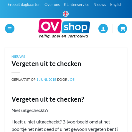
Ga
Eropuit dagkaarten
Over ons
Klantenservice
Nieuws
English
naar
inhoud
NIEUWS
Vergeten uit te checken
GEPLAATST OP
1 JUNI, 2015
DOOR
JOS
Vergeten uit te checken?
Niet uitgecheckt??
Heeft u niet uitgecheckt? Bijvoorbeeld omdat het
poortje het niet deed of u het gewoon vergeten bent?