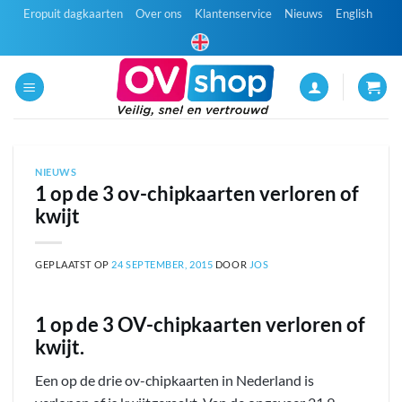
Ga
Eropuit dagkaarten
Over ons
Klantenservice
Nieuws
English
naar
inhoud
NIEUWS
1 op de 3 ov-chipkaarten verloren of
kwijt
GEPLAATST OP
24 SEPTEMBER, 2015
DOOR
JOS
1 op de 3 OV-chipkaarten verloren of
kwijt.
Een op de drie ov-chipkaarten in Nederland is