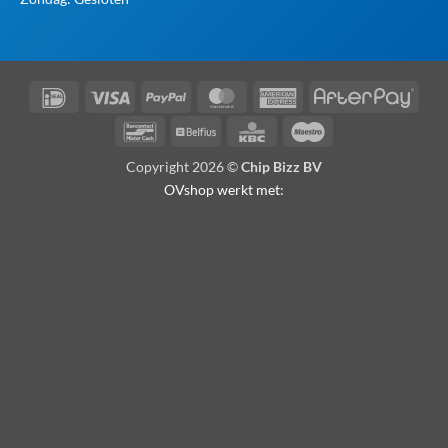
IDeal
Visa
PayPal
MasterCard
American
Afte
Express
Bancontact
Belfius
KBC
Maestro
Copyright 2026 ©
Chip Bizz BV
OVshop werkt met: