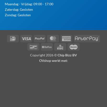
Maandag - Vrijdag: 09:00 - 17:00
Zaterdag: Gesloten
Zondag: Gesloten
IDeal
Visa
PayPal
MasterCard
American
Afte
Express
Bancontact
Belfius
KBC
Maestro
Copyright 2026 ©
Chip Bizz BV
OVshop werkt met: