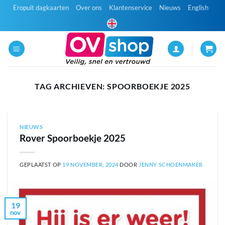
Ga
Eropuit dagkaarten
Over ons
Klantenservice
Nieuws
English
naar
inhoud
TAG ARCHIEVEN:
SPOORBOEKJE 2025
NIEUWS
Rover Spoorboekje 2025
GEPLAATST OP
19 NOVEMBER, 2024
DOOR
JENNY SCHOENMAKER
19
nov