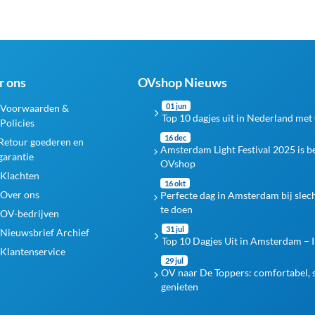
r ons
OVshop Nieuws
01 jun
Voorwaarden &
Top 10 dagjes uit in Nederland met
Policies
16 dec
Retour goederen en
Amsterdam Light Festival 2025 is 
garantie
OVshop
Klachten
16 okt
Over ons
Perfecte dag in Amsterdam bij slec
te doen
OV-bedrijven
31 jul
Nieuwsbrief Archief
Top 10 Dagjes Uit in Amsterdam – I
Klantenservice
29 jul
OV naar De Toppers: comfortabel, s
genieten