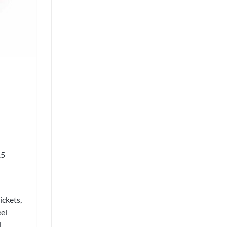
15
ickets,
eel
.