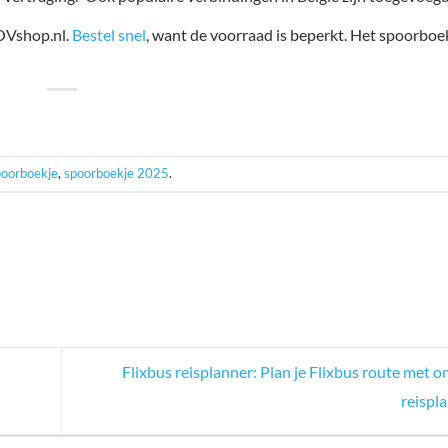
 OVshop.nl.
Bestel snel
, want de voorraad is beperkt. Het spoorboe
poorboekje
,
spoorboekje 2025
.
Flixbus reisplanner: Plan je Flixbus route met 
reispl