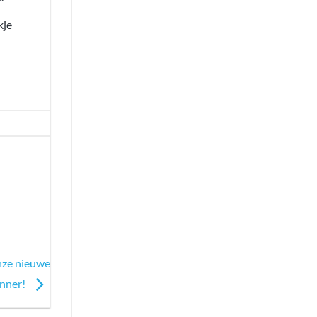
kje
onze nieuwe
anner!