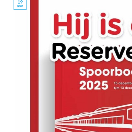
19
nov