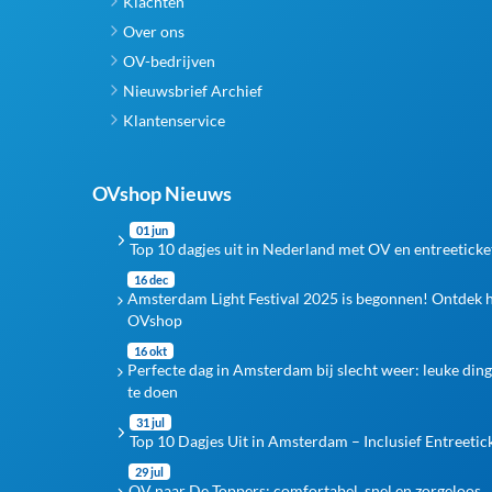
Klachten
Over ons
OV-bedrijven
Nieuwsbrief Archief
Klantenservice
OVshop Nieuws
01 jun
Top 10 dagjes uit in Nederland met OV en entreeticke
16 dec
Amsterdam Light Festival 2025 is begonnen! Ontdek 
OVshop
16 okt
Perfecte dag in Amsterdam bij slecht weer: leuke din
te doen
31 jul
Top 10 Dagjes Uit in Amsterdam – Inclusief Entreetic
29 jul
OV naar De Toppers: comfortabel, snel en zorgeloos