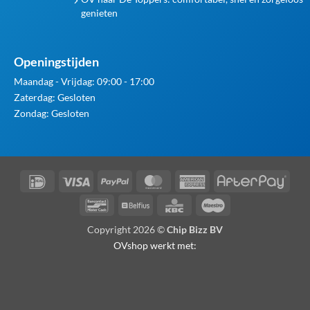
genieten
Openingstijden
Maandag - Vrijdag: 09:00 - 17:00
Zaterdag: Gesloten
Zondag: Gesloten
IDeal
Visa
PayPal
MasterCard
American
Afte
Express
Bancontact
Belfius
KBC
Maestro
Copyright 2026 ©
Chip Bizz BV
OVshop werkt met: