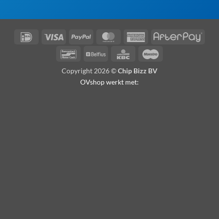
IDeal
Visa
PayPal
MasterCard
American
Afte
Express
Bancontact
Belfius
KBC
Maestro
Copyright 2026 ©
Chip Bizz BV
OVshop werkt met: