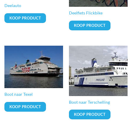
Deelauto
Deelfiets Flickbike
KOOP PRODUCT
KOOP PRODUCT
Boot naar Texel
Boot naar Terschelling
KOOP PRODUCT
KOOP PRODUCT