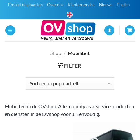
Ga
Eropuit dagkaarten
Over ons
Klantenservice
Nieuws
English
naar
inhoud
Shop
/
Mobiliteit
FILTER
Mobiliteit in de OVshop. Alle mobility as a Service producten
en diensten in de OVshop voor u. Eenvoudig.