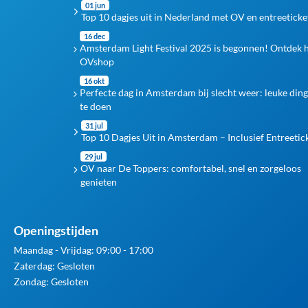
01 jun
Top 10 dagjes uit in Nederland met OV en entreeticke
16 dec
Amsterdam Light Festival 2025 is begonnen! Ontdek 
OVshop
16 okt
Perfecte dag in Amsterdam bij slecht weer: leuke din
te doen
31 jul
Top 10 Dagjes Uit in Amsterdam – Inclusief Entreetic
29 jul
OV naar De Toppers: comfortabel, snel en zorgeloos
genieten
Openingstijden
Maandag - Vrijdag: 09:00 - 17:00
Zaterdag: Gesloten
Zondag: Gesloten