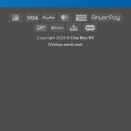
IDeal
Visa
PayPal
MasterCard
American
Afte
Express
Bancontact
Belfius
KBC
Maestro
Copyright 2026 ©
Chip Bizz BV
OVshop werkt met: