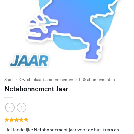
Shop
/
OV-chipkaart abonnementen
/
EBS abonnementen
Netabonnement Jaar
Gewaardeerd
1
Het landelijke Netabonnement jaar voor de bus, tram en
5
op 5