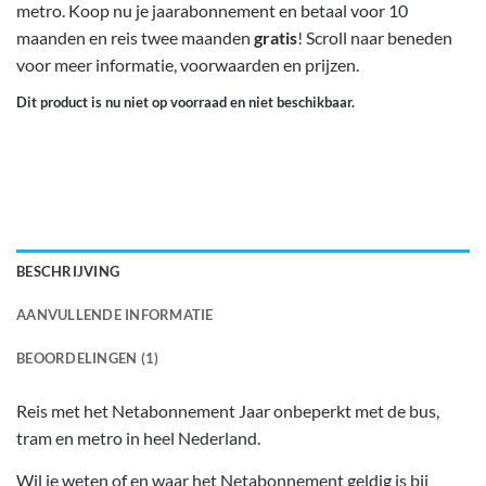
gebaseerd
metro. Koop nu je jaarabonnement en betaal voor 10
op
klant
maanden en reis twee maanden
gratis
! Scroll naar beneden
waardering
voor meer informatie, voorwaarden en prijzen.
Dit product is nu niet op voorraad en niet beschikbaar.
BESCHRIJVING
AANVULLENDE INFORMATIE
BEOORDELINGEN (1)
Reis met het Netabonnement Jaar onbeperkt met de bus,
tram en metro in heel Nederland.
Wil je weten of en waar het Netabonnement geldig is bij