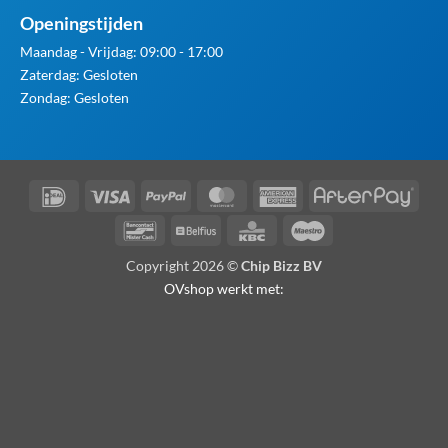
Openingstijden
Maandag - Vrijdag: 09:00 - 17:00
Zaterdag: Gesloten
Zondag: Gesloten
IDeal
Visa
PayPal
MasterCard
American
Afte
Express
Bancontact
Belfius
KBC
Maestro
Copyright 2026 ©
Chip Bizz BV
OVshop werkt met: