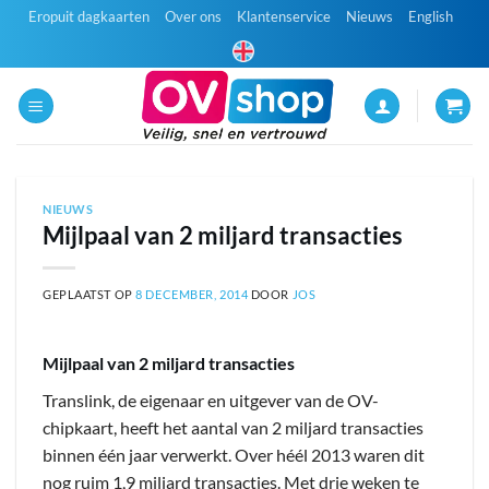
Ga
Eropuit dagkaarten
Over ons
Klantenservice
Nieuws
English
naar
inhoud
NIEUWS
Mijlpaal van 2 miljard transacties
GEPLAATST OP
8 DECEMBER, 2014
DOOR
JOS
Mijlpaal van 2 miljard transacties
Translink, de eigenaar en uitgever van de OV-
chipkaart, heeft het aantal van 2 miljard transacties
binnen één jaar verwerkt. Over héél 2013 waren dit
nog ruim 1,9 miljard transacties. Met drie weken te