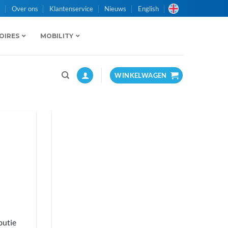
n
Over ons
Klantenservice
Nieuws
English
OIRES
MOBILITY
WINKELWAGEN
butie