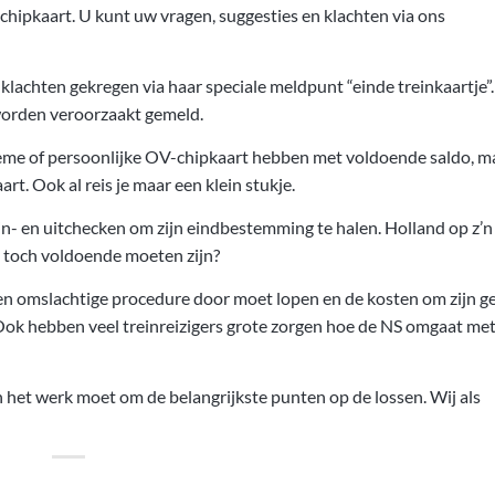
hipkaart. U kunt uw vragen, suggesties en klachten via ons
achten gekregen via haar speciale meldpunt “einde treinkaartje”.
worden veroorzaakt gemeld.
nieme of persoonlijke OV-chipkaart hebben met voldoende saldo, ma
t. Ook al reis je maar een klein stukje.
n- en uitchecken om zijn eindbestemming te halen. Holland op z’n
u toch voldoende moeten zijn?
 een omslachtige procedure door moet lopen en de kosten om zijn g
Ook hebben veel treinreizigers grote zorgen hoe de NS omgaat met
het werk moet om de belangrijkste punten op de lossen. Wij als