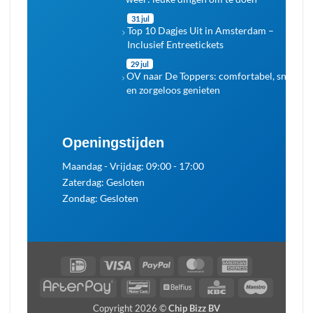
31 jul
Top 10 Dagjes Uit in Amsterdam –
Inclusief Entreetickets
29 jul
OV naar De Toppers: comfortabel, snel
en zorgeloos genieten
Openingstijden
Maandag - Vrijdag: 09:00 - 17:00
Zaterdag: Gesloten
Zondag: Gesloten
IDeal
Visa
PayPal
MasterCard
American
Express
AfterPay
Bancontact
Belfius
KBC
Maestro
Copyright 2026 ©
Chip Bizz BV