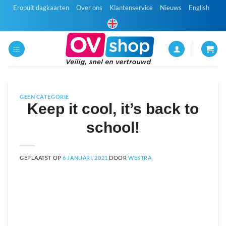
Ga
Eropuit dagkaarten
Over ons
Klantenservice
Nieuws
English
naar
inhoud
GEEN CATEGORIE
Keep it cool, it’s back to
school!
GEPLAATST OP
6 JANUARI, 2021
DOOR
WESTRA