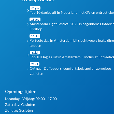
01 jun
Top 10 dagjes uit in Nederland met OV en entreeticke
16 dec
Amsterdam Light Festival 2025 is begonnen! Ontdek 
OVshop
16 okt
Perfecte dag in Amsterdam bij slecht weer: leuke din
te doen
31 jul
Top 10 Dagjes Uit in Amsterdam – Inclusief Entreetic
29 jul
OV naar De Toppers: comfortabel, snel en zorgeloos
genieten
Openingstijden
Maandag - Vrijdag: 09:00 - 17:00
Zaterdag: Gesloten
Zondag: Gesloten