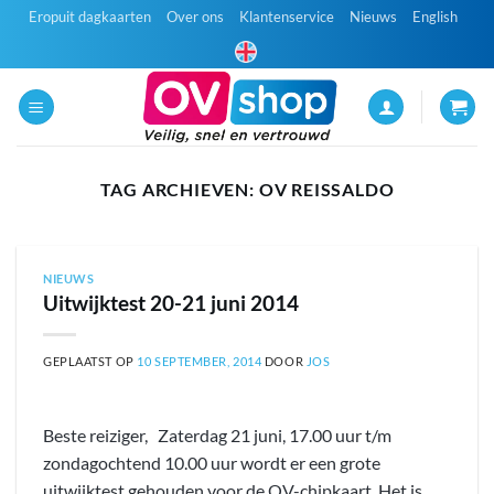
Ga
Eropuit dagkaarten
Over ons
Klantenservice
Nieuws
English
naar
inhoud
TAG ARCHIEVEN:
OV REISSALDO
NIEUWS
Uitwijktest 20-21 juni 2014
GEPLAATST OP
10 SEPTEMBER, 2014
DOOR
JOS
Beste reiziger, Zaterdag 21 juni, 17.00 uur t/m
zondagochtend 10.00 uur wordt er een grote
uitwijktest gehouden voor de OV-chipkaart. Het is