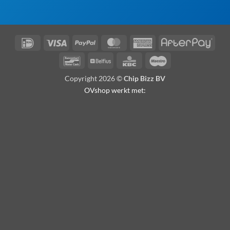
IDeal
Visa
PayPal
MasterCard
American
Afte
Express
Bancontact
Belfius
KBC
Maestro
Copyright 2026 ©
Chip Bizz BV
OVshop werkt met: