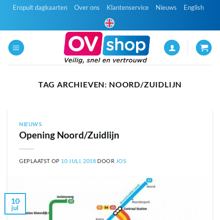
Ga
Eropuit dagkaarten
Over ons
Klantenservice
Nieuws
English
naar
inhoud
TAG ARCHIEVEN:
NOORD/ZUIDLIJN
NIEUWS
Opening Noord/Zuidlijn
GEPLAATST OP
10 JULI, 2018
DOOR
JOS
10
jul