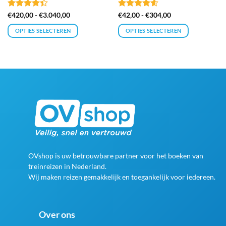
Gewaardeerd
Prijsklasse:
Gewaardeerd
Prijsklasse:
€
420,00
-
€
3.040,00
€
42,00
-
€
304,00
€420,00
€42,00
4.4
uit 5
4.58
uit 5
tot
tot
OPTIES SELECTEREN
OPTIES SELECTEREN
€3.040,00
€304,00
Dit
Dit
product
product
heeft
heeft
meerdere
meerdere
variaties.
variaties.
Deze
Deze
optie
optie
kan
kan
gekozen
gekozen
worden
worden
op
op
OVshop is uw betrouwbare partner voor het boeken van
de
de
treinreizen in Nederland.
productpagina
productpagina
Wij maken reizen gemakkelijk en toegankelijk voor iedereen.
Over ons