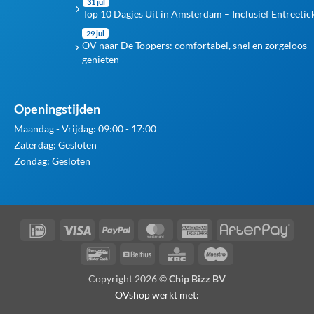
31 jul
Top 10 Dagjes Uit in Amsterdam – Inclusief Entreetic
29 jul
OV naar De Toppers: comfortabel, snel en zorgeloos
genieten
Openingstijden
Maandag - Vrijdag: 09:00 - 17:00
Zaterdag: Gesloten
Zondag: Gesloten
IDeal
Visa
PayPal
MasterCard
American
Afte
Express
Bancontact
Belfius
KBC
Maestro
Copyright 2026 ©
Chip Bizz BV
OVshop werkt met: