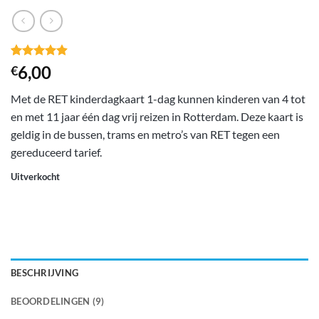
Gewaardeerd
9
6,00
€
4.89
op 5
gebaseerd
Met de RET kinderdagkaart 1-dag kunnen kinderen van 4 tot
op
klant
waarderingen
en met 11 jaar één dag vrij reizen in Rotterdam. Deze kaart is
geldig in de bussen, trams en metro’s van RET tegen een
gereduceerd tarief.
Uitverkocht
BESCHRIJVING
BEOORDELINGEN (9)