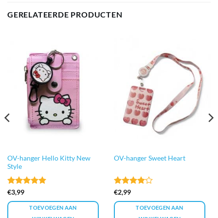
GERELATEERDE PRODUCTEN
OV-hanger Hello Kitty New
OV-hanger Sweet Heart
Style
Gewaardeerd
Gewaardeerd
€
3,99
€
2,99
5
uit 5
4
uit 5
TOEVOEGEN AAN
TOEVOEGEN AAN