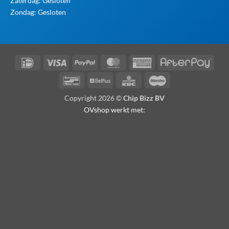
Zaterdag: Gesloten
Zondag: Gesloten
IDeal
Visa
PayPal
MasterCard
American
Afte
Express
Bancontact
Belfius
KBC
Maestro
Copyright 2026 ©
Chip Bizz BV
OVshop werkt met: