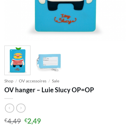
Shop
/
OV accessoires
/
Sale
OV hanger – Luie Slucy OP=OP
Oorspronkelijke
Huidige
4,49
2,49
€
€
prijs
prijs