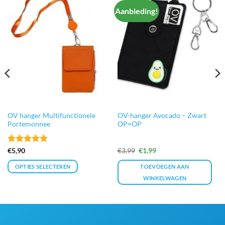
Aanbieding!
OV hanger Multifunctionele
OV-hanger Avocado – Zwart
Portemonnee
OP=OP
Gewaardeerd
Oorspronkelijke
Huidige
€
5,90
€
3,99
€
1,99
prijs
prijs
5
uit 5
was:
is:
OPTIES SELECTEREN
TOEVOEGEN AAN
€3,99.
€1,99.
WINKELWAGEN
Dit
product
heeft
meerdere