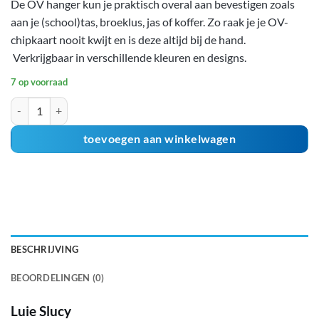
De OV hanger kun je praktisch overal aan bevestigen zoals
was:
is:
aan je (school)tas, broeklus, jas of koffer. Zo raak je je OV-
€4,49.
€2,49.
chipkaart nooit kwijt en is deze altijd bij de hand.
Verkrijgbaar in verschillende kleuren en designs.
7 op voorraad
OV hanger - Luie Slucy OP=OP aantal
toevoegen aan winkelwagen
BESCHRIJVING
BEOORDELINGEN (0)
Luie Slucy