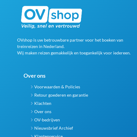
variaties.
Deze
optie
kan
gekozen
worden
OVshop is uw betrouwbare partner voor het boeken van
op
treinreizen in Nederland.
de
Wij maken reizen gemakkelijk en toegankelijk voor iedereen.
productpagina
Over ons
Voorwaarden & Policies
Retour goederen en garantie
Klachten
Over ons
OV-bedrijven
Nieuwsbrief Archief
Klantenservice