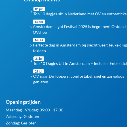
01 jun
Top 10 dagjes uit in Nederland met OV en entreeticke
16 dec
Amsterdam Light Festival 2025 is begonnen! Ontdek 
OVshop
16 okt
Perfecte dag in Amsterdam bij slecht weer: leuke din
te doen
31 jul
Top 10 Dagjes Uit in Amsterdam – Inclusief Entreetic
29 jul
OV naar De Toppers: comfortabel, snel en zorgeloos
genieten
Openingstijden
Maandag - Vrijdag: 09:00 - 17:00
Zaterdag: Gesloten
Zondag: Gesloten