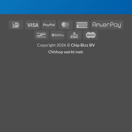
IDeal
Visa
PayPal
MasterCard
American
Afte
Express
Bancontact
Belfius
KBC
Maestro
Copyright 2026 ©
Chip Bizz BV
OVshop werkt met: