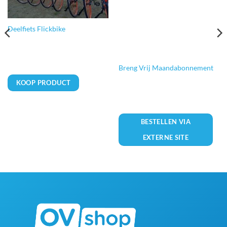
Deelfiets Flickbike
Breng Vrij Maandabonnement
KOOP PRODUCT
BESTELLEN VIA
EXTERNE SITE