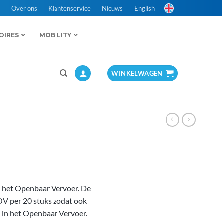
n
Over ons
Klantenservice
Nieuws
English
OIRES
MOBILITY
WINKELWAGEN
in het Openbaar Vervoer. De
OV per 20 stuks zodat ook
en in het Openbaar Vervoer.