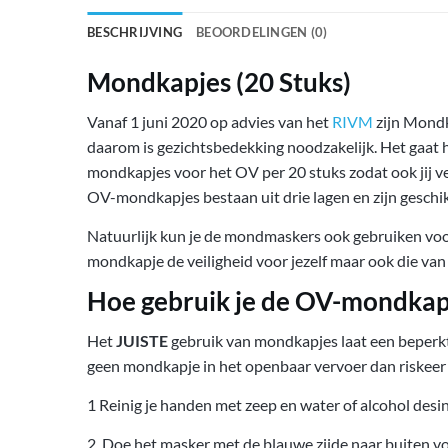
BESCHRIJVING
BEOORDELINGEN (0)
Mondkapjes (20 Stuks)
Vanaf 1 juni 2020 op advies van het
RIVM
zijn Mondk
daarom is gezichtsbedekking noodzakelijk. Het gaat 
mondkapjes voor het OV per 20 stuks zodat ook jij ve
OV-mondkapjes bestaan uit drie lagen en zijn geschi
Natuurlijk kun je de mondmaskers ook gebruiken voor 
mondkapje de veiligheid voor jezelf maar ook die van
Hoe gebruik je de OV-mondkap
Het
JUISTE
gebruik van mondkapjes laat een beperkt p
geen mondkapje in het openbaar vervoer dan riskeer 
1 Reinig je handen met zeep en water of alcohol desi
2. Doe het masker met de blauwe zijde naar buiten v