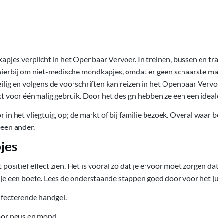
apjes verplicht in het Openbaar Vervoer. In treinen, bussen en tra
hierbij om niet-medische mondkapjes, omdat er geen schaarste mag
ilig en volgens de voorschriften kan reizen in het Openbaar Vervo
kt voor éénmalig gebruik. Door het design hebben ze een een idea
in het vliegtuig, op; de markt of bij familie bezoek. Overal waar
 een ander.
jes
ositief effect zien. Het is vooral zo dat je ervoor moet zorgen dat 
je een boete. Lees de onderstaande stappen goed door voor het j
nfecterende handgel.
oor neus en mond.