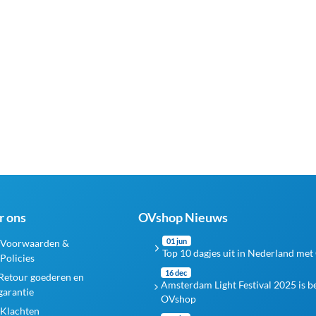
r ons
OVshop Nieuws
01 jun
Voorwaarden &
Top 10 dagjes uit in Nederland met
Policies
16 dec
Retour goederen en
Amsterdam Light Festival 2025 is 
garantie
OVshop
Klachten