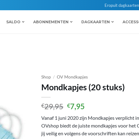
Eropuit dagkaarte
SALDO
ABONNEMENTEN
DAGKAARTEN
ACCESS
Shop
/
OV Mondkapjes
Mondkapjes (20 stuks)
Oorspronkelijke
Huidige
29,95
7,95
€
€
prijs
prijs
Vanaf 1 juni 2020 zijn Mondkapjes verplicht 
was:
is:
OVshop biedt de juiste mondkapjes voor het 
€29,95.
€7,95.
jij veilig en volgens de voorschriften kan reiz