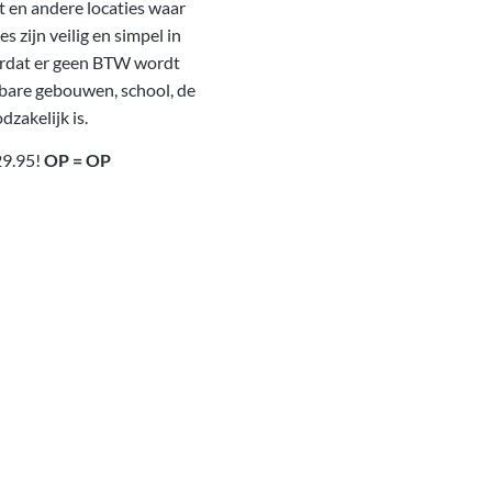
t en andere locaties waar
zijn veilig en simpel in
oordat er geen BTW wordt
nbare gebouwen, school, de
zakelijk is.
29.95!
OP = OP