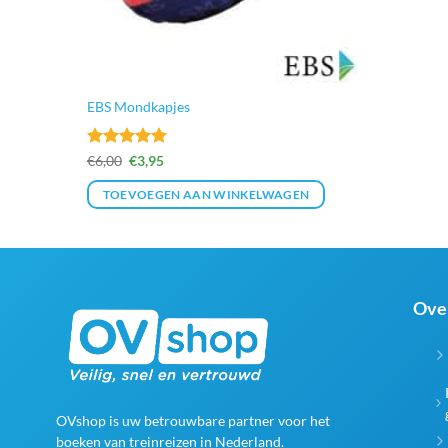
EBS Mondkapjes
Gewaardeerd
Oorspronkelijke
Huidige
€
6,00
€
3,95
prijs
prijs
5
uit 5
was:
is:
TOEVOEGEN AAN WINKELWAGEN
€6,00.
€3,95.
Ove
OVshop is uw betrouwbare partner voor het
boeken van treinreizen in Nederland.