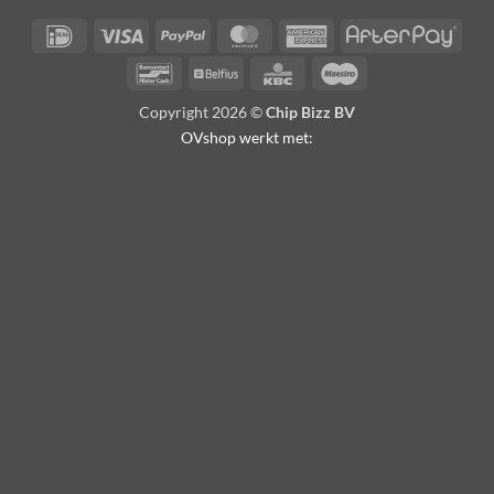
IDeal
Visa
PayPal
MasterCard
American
Afte
Express
Bancontact
Belfius
KBC
Maestro
Copyright 2026 ©
Chip Bizz BV
OVshop werkt met: