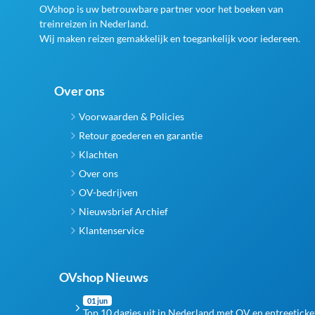
OVshop is uw betrouwbare partner voor het boeken van
op
op
treinreizen in Nederland.
de
de
Wij maken reizen gemakkelijk en toegankelijk voor iedereen.
productpagina
productpagina
Over ons
Voorwaarden & Policies
Retour goederen en garantie
Klachten
Over ons
OV-bedrijven
Nieuwsbrief Archief
Klantenservice
OVshop Nieuws
01 jun
Top 10 dagjes uit in Nederland met OV en entreeticke