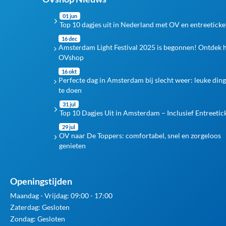
01 jun
Top 10 dagjes uit in Nederland met OV en entreeticke
16 dec
Amsterdam Light Festival 2025 is begonnen! Ontdek 
OVshop
16 okt
Perfecte dag in Amsterdam bij slecht weer: leuke din
te doen
31 jul
Top 10 Dagjes Uit in Amsterdam – Inclusief Entreetic
29 jul
OV naar De Toppers: comfortabel, snel en zorgeloos
genieten
Openingstijden
Maandag - Vrijdag: 09:00 - 17:00
Zaterdag: Gesloten
Zondag: Gesloten