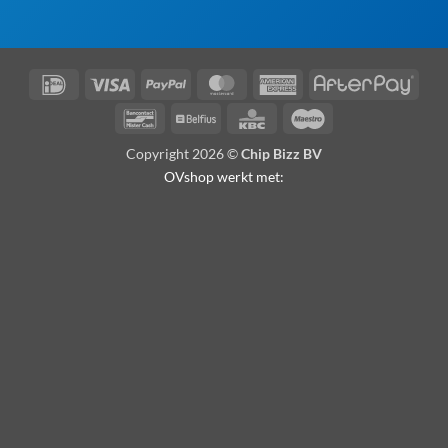
IDeal
Visa
PayPal
MasterCard
American
Afte
Express
Bancontact
Belfius
KBC
Maestro
Copyright 2026 ©
Chip Bizz BV
OVshop werkt met: