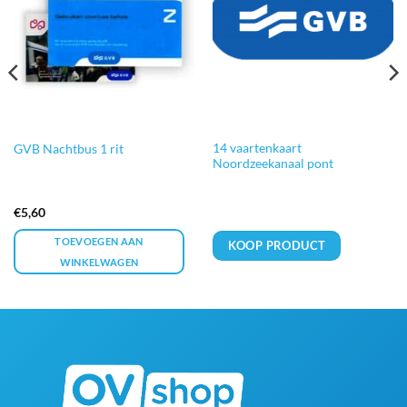
14 vaartenkaart
GVB Nachtbus 1 rit
Noordzeekanaal pont
€
5,60
TOEVOEGEN AAN
KOOP PRODUCT
WINKELWAGEN