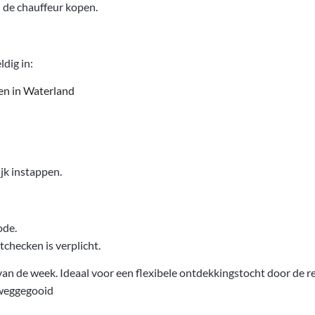
j de chauffeur kopen.
dig in:
en in Waterland
jk instappen.
ode.
itchecken is verplicht.
 van de week. Ideaal voor een flexibele ontdekkingstocht door de re
 weggegooid