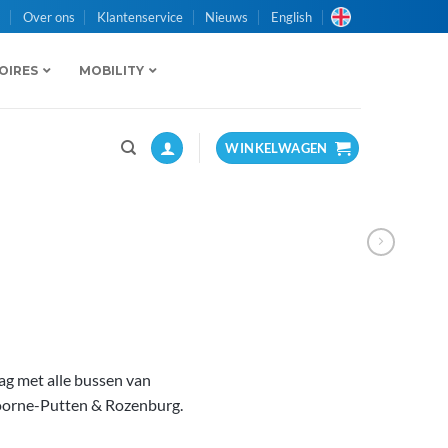
n
Over ons
Klantenservice
Nieuws
English
OIRES
MOBILITY
WINKELWAGEN
ag met alle bussen van
Voorne-Putten & Rozenburg.