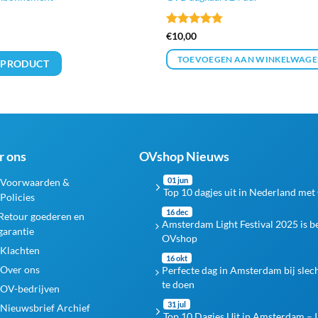
Gewaardeerd
€
10,00
4.79
uit 5
TOEVOEGEN AAN WINKELWAGE
 PRODUCT
r ons
OVshop Nieuws
01 jun
Voorwaarden &
Top 10 dagjes uit in Nederland met
Policies
16 dec
Retour goederen en
Amsterdam Light Festival 2025 is 
garantie
OVshop
Klachten
16 okt
Over ons
Perfecte dag in Amsterdam bij slec
te doen
OV-bedrijven
31 jul
Nieuwsbrief Archief
Top 10 Dagjes Uit in Amsterdam – I