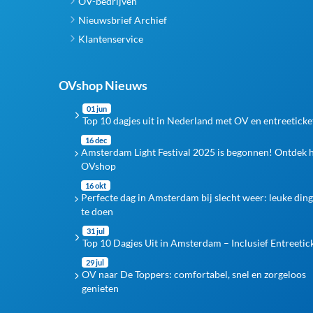
OV-bedrijven
Nieuwsbrief Archief
Klantenservice
OVshop Nieuws
01 jun
Top 10 dagjes uit in Nederland met OV en entreeticke
16 dec
Amsterdam Light Festival 2025 is begonnen! Ontdek 
OVshop
16 okt
Perfecte dag in Amsterdam bij slecht weer: leuke din
te doen
31 jul
Top 10 Dagjes Uit in Amsterdam – Inclusief Entreetic
29 jul
OV naar De Toppers: comfortabel, snel en zorgeloos
genieten