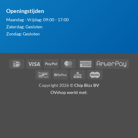
Openingstijden
Maandag - Vrijdag: 09:00 - 17:00
Zaterdag: Gesloten
Zondag: Gesloten
IDeal
Visa
PayPal
MasterCard
American
Afte
Express
Bancontact
Belfius
KBC
Maestro
Copyright 2026 ©
Chip Bizz BV
OVshop werkt met: