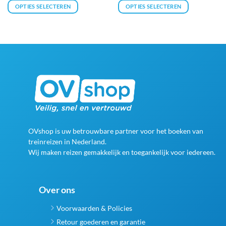
tot
OPTIES SELECTEREN
OPTIES SELECTEREN
€123,32
Dit
Dit
product
product
heeft
heeft
meerdere
meerdere
variaties.
variaties.
Deze
Deze
optie
optie
kan
kan
gekozen
gekozen
worden
worden
op
op
OVshop is uw betrouwbare partner voor het boeken van
de
de
treinreizen in Nederland.
productpagina
productpagina
Wij maken reizen gemakkelijk en toegankelijk voor iedereen.
Over ons
Voorwaarden & Policies
Retour goederen en garantie