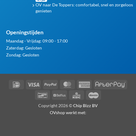
OV naar De Toppers: comfortabel, snel en zorgeloos
genieten
Openingstijden
Maandag - Vrijdag: 09:00 - 17:00
Zaterdag: Gesloten
Zondag: Gesloten
IDeal
Visa
PayPal
MasterCard
American
Afte
Express
Bancontact
Belfius
KBC
Maestro
Copyright 2026 ©
Chip Bizz BV
OVshop werkt met: