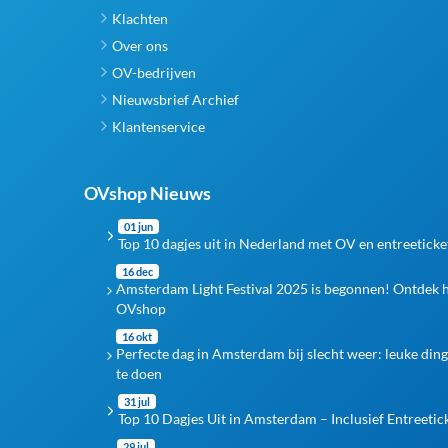
Klachten
Over ons
OV-bedrijven
Nieuwsbrief Archief
Klantenservice
OVshop Nieuws
01 jun
Top 10 dagjes uit in Nederland met OV en entreeticke
16 dec
Amsterdam Light Festival 2025 is begonnen! Ontdek 
OVshop
16 okt
Perfecte dag in Amsterdam bij slecht weer: leuke din
te doen
31 jul
Top 10 Dagjes Uit in Amsterdam – Inclusief Entreetic
29 jul