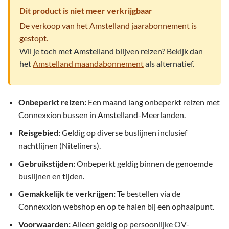
4
op 5
Dit product is niet meer verkrijgbaar
gebaseerd
op
klant
De verkoop van het Amstelland jaarabonnement is
waardering
gestopt.
Wil je toch met Amstelland blijven reizen? Bekijk dan
het
Amstelland maandabonnement
als alternatief.
Onbeperkt reizen:
Een maand lang onbeperkt reizen met
Connexxion bussen in Amstelland-Meerlanden.
Reisgebied:
Geldig op diverse buslijnen inclusief
nachtlijnen (Niteliners).
Gebruikstijden:
Onbeperkt geldig binnen de genoemde
buslijnen en tijden.
Gemakkelijk te verkrijgen:
Te bestellen via de
Connexxion webshop en op te halen bij een ophaalpunt.
Voorwaarden:
Alleen geldig op persoonlijke OV-