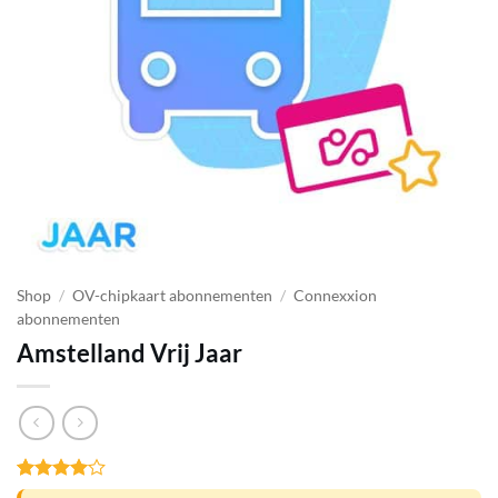
Shop
/
OV-chipkaart abonnementen
/
Connexxion
abonnementen
Amstelland Vrij Jaar
Gewaardeerd
1