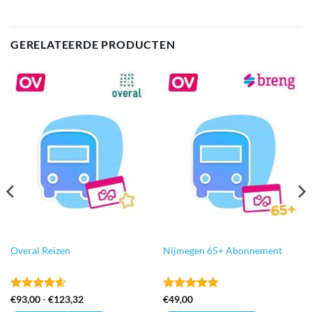
GERELATEERDE PRODUCTEN
Overal Reizen
Nijmegen 65+ Abonnement
Gewaardeerd
Prijsklasse:
Gewaardeerd
€
93,00
-
€
123,32
€
49,00
€93,00
4.6
uit 5
4.81
uit 5