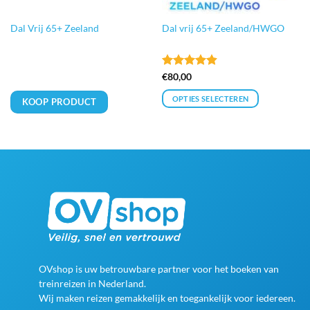
Dal Vrij 65+ Zeeland
Dal vrij 65+ Zeeland/HWGO
Gewaardeerd
€
80,00
4.9
uit 5
OPTIES SELECTEREN
KOOP PRODUCT
Dit
product
heeft
meerdere
variaties.
Deze
optie
kan
gekozen
worden
op
OVshop is uw betrouwbare partner voor het boeken van
de
treinreizen in Nederland.
productpagina
Wij maken reizen gemakkelijk en toegankelijk voor iedereen.