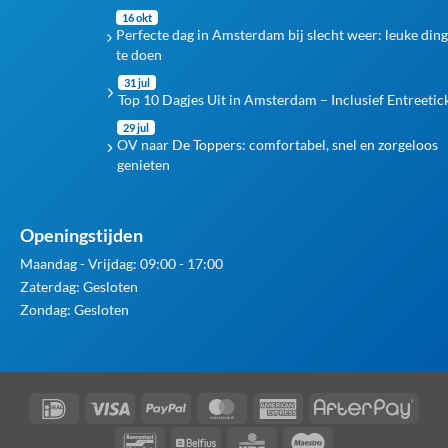
16 okt
Perfecte dag in Amsterdam bij slecht weer: leuke din
te doen
31 jul
Top 10 Dagjes Uit in Amsterdam – Inclusief Entreetic
29 jul
OV naar De Toppers: comfortabel, snel en zorgeloos
genieten
Openingstijden
Maandag - Vrijdag: 09:00 - 17:00
Zaterdag: Gesloten
Zondag: Gesloten
IDeal
Visa
PayPal
MasterCard
American
Afte
Express
Bancontact
Belfius
KBC
Maestro