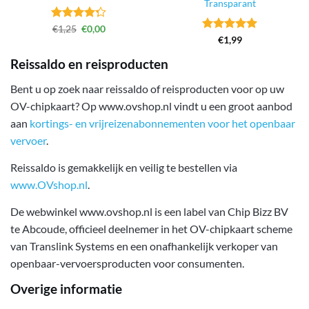
Transparant
Gewaardeerd
Oorspronkelijke
Huidige
€
1,25
€
0,00
prijs
prijs
4.27
uit 5
Gewaardeerd
€
1,99
was:
is:
4.94
uit 5
€1,25.
€0,00.
Reissaldo en reisproducten
Bent u op zoek naar reissaldo of reisproducten voor op uw
OV-chipkaart? Op www.ovshop.nl vindt u een groot aanbod
aan
kortings- en vrijreizenabonnementen voor het openbaar
vervoer
.
Reissaldo is gemakkelijk en veilig te bestellen via
www.OVshop.nl
.
De webwinkel www.ovshop.nl is een label van Chip Bizz BV
te Abcoude, officieel deelnemer in het OV-chipkaart scheme
van Translink Systems en een onafhankelijk verkoper van
openbaar-vervoersproducten voor consumenten.
Overige informatie