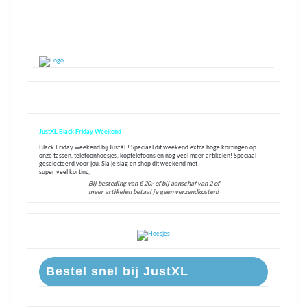
JustXL Black Friday Weekend
Black Friday weekend bij JustXL! Speciaal dit weekend extra hoge kortingen op
onze tassen, telefoonhoesjes, koptelefoons en nog veel meer artikelen! Speciaal
geselecteerd voor jou. Sla je slag en shop dit weekend met
super veel korting.
Bij besteding van € 20,- of bij aanschaf van 2
of
meer
artikelen betaal je geen verzendkosten!
Bestel snel bij JustXL