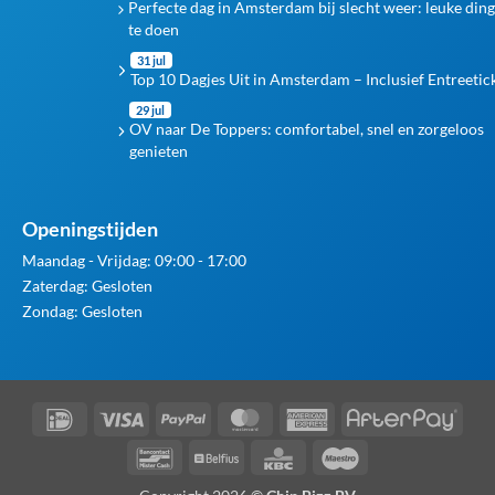
Perfecte dag in Amsterdam bij slecht weer: leuke din
te doen
31 jul
Top 10 Dagjes Uit in Amsterdam – Inclusief Entreetic
29 jul
OV naar De Toppers: comfortabel, snel en zorgeloos
genieten
Openingstijden
Maandag - Vrijdag: 09:00 - 17:00
Zaterdag: Gesloten
Zondag: Gesloten
IDeal
Visa
PayPal
MasterCard
American
Afte
Express
Bancontact
Belfius
KBC
Maestro