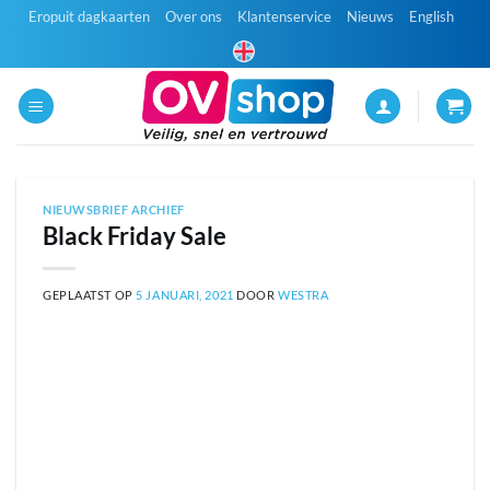
Ga
Eropuit dagkaarten
Over ons
Klantenservice
Nieuws
English
naar
inhoud
NIEUWSBRIEF ARCHIEF
Black Friday Sale
GEPLAATST OP
5 JANUARI, 2021
DOOR
WESTRA