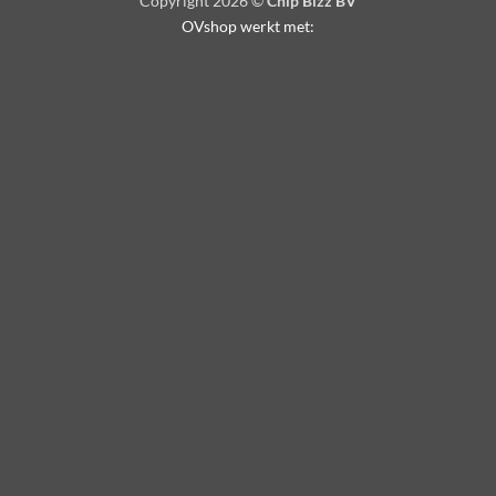
Copyright 2026 ©
Chip Bizz BV
OVshop werkt met: