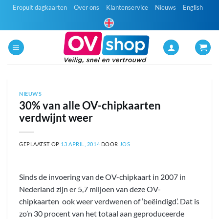
Ga
Eropuit dagkaarten
Over ons
Klantenservice
Nieuws
English
naar
inhoud
NIEUWS
30% van alle OV-chipkaarten
verdwijnt weer
GEPLAATST OP
13 APRIL, 2014
DOOR
JOS
Sinds de invoering van de OV-chipkaart in 2007 in
Nederland zijn er 5,7 miljoen van deze OV-
chipkaarten ook weer verdwenen of ‘beëindigd’. Dat is
zo’n 30 procent van het totaal aan geproduceerde