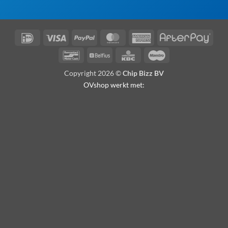
IDeal
Visa
PayPal
MasterCard
American
Afte
Express
Bancontact
Belfius
KBC
Maestro
Copyright 2026 ©
Chip Bizz BV
OVshop werkt met: