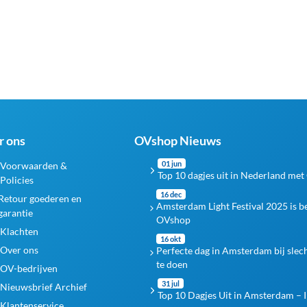
r ons
OVshop Nieuws
01 jun
Voorwaarden &
Top 10 dagjes uit in Nederland met
Policies
16 dec
Retour goederen en
Amsterdam Light Festival 2025 is 
garantie
OVshop
Klachten
16 okt
Over ons
Perfecte dag in Amsterdam bij slec
te doen
OV-bedrijven
31 jul
Nieuwsbrief Archief
Top 10 Dagjes Uit in Amsterdam – I
Klantenservice