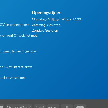
Openingstijden
Maandag - Vrijdag: 09:00 - 17:00
 OV en entreetickets
Zaterdag: Gesloten
Zondag: Gesloten
begonnen! Ontdek het met
ht weer: leuke dingen om
nclusief Entreetickets
nel en zorgeloos
rCard
American
AfterPay
Bancontact
Belfius
KBC
Maestro