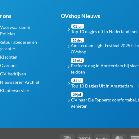
r ons
OVshop Nieuws
01 jun
Voorwaarden &
Top 10 dagjes uit in Nederland met
Policies
16 dec
Retour goederen en
Amsterdam Light Festival 2025 is 
garantie
OVshop
Klachten
16 okt
Over ons
Perfecte dag in Amsterdam bij slec
te doen
OV-bedrijven
31 jul
Nieuwsbrief Archief
Top 10 Dagjes Uit in Amsterdam – I
Klantenservice
29 jul
OV naar De Toppers: comfortabel, s
genieten
IDeal
Visa
PayPal
Maste