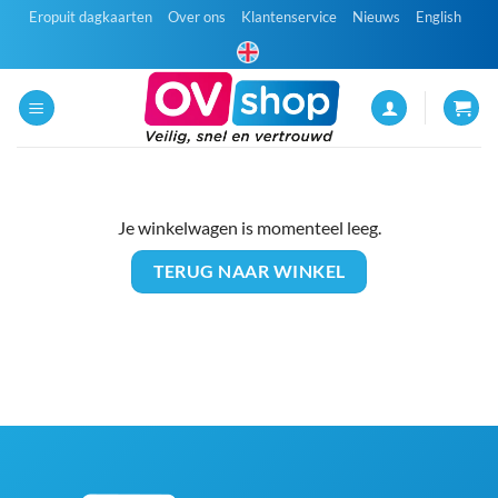
Ga
Eropuit dagkaarten
Over ons
Klantenservice
Nieuws
English
naar
inhoud
Je winkelwagen is momenteel leeg.
TERUG NAAR WINKEL