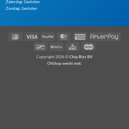
Zaterdag: Gesloten
Zondag: Gesloten
IDeal
Visa
PayPal
MasterCard
American
Afte
Express
Bancontact
Belfius
KBC
Maestro
Copyright 2026 ©
Chip Bizz BV
OVshop werkt met: